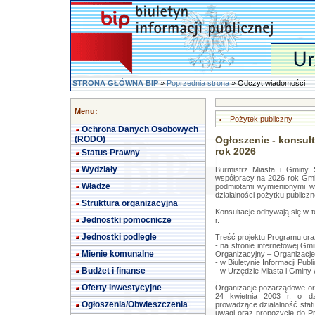
STRONA GŁÓWNA BIP
»
Poprzednia strona
» Odczyt wiadomości
Menu:
Pożytek publiczny
Ochrona Danych Osobowych
(RODO)
Ogłoszenie - konsul
rok 2026
Status Prawny
Wydziały
Burmistrz Miasta i Gminy 
współpracy na 2026 rok Gm
Władze
podmiotami wymienionymi w 
działalności pożytku publiczn
Struktura organizacyjna
Konsultacje odbywają się w t
Jednostki pomocnicze
r.
Jednostki podległe
Treść projektu Programu oraz
- na stronie internetowej G
Mienie komunalne
Organizacyjny – Organizacj
- w Biuletynie Informacji Pu
Budżet i finanse
- w Urzędzie Miasta i Gminy
Oferty inwestycyjne
Organizacje pozarządowe ora
24 kwietnia 2003 r. o dzi
Ogłoszenia/Obwieszczenia
prowadzące działalność sta
uwagi oraz propozycje do Pr