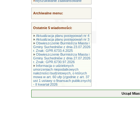
»
Wyszukiwanie zaawansowane
Archiwalne menu:
Ostatnie 5 wiadomości:
»
Aktualizacja planu postępowań nr 4
»
Aktualizacja planu postępowań nr 3
»
Obwieszczenie Burmistrza Miasta i
Gminy Suchedniów z dnia 23.07.2026
r. Znak: GPR.6733.4.2025
»
Obwieszczenie Burmistrza Miasta i
Gminy Suchedniów z dnia 27.07.2026
r. Znak: GPR.6730.97.2026
»
Informacja o udzielonych
umorzeniach niepodatkowych
należności budżetowych, o których
mowa w art. 60 ufp (zgodnie z art. 37
ust 1 ustawy o finansach publicznych)
- II kwartał 2026
Urząd Mias