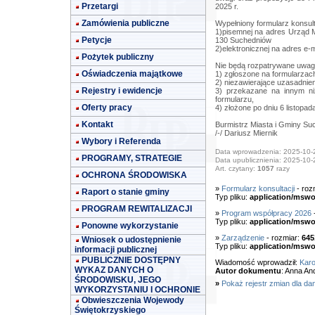
Przetargi
2025 r.
Zamówienia publiczne
Wypełniony formularz konsult
1)pisemnej na adres Urząd M
Petycje
130 Suchedniów
2)elektronicznej na adres e-
Pożytek publiczny
Nie będą rozpatrywane uwagi
Oświadczenia majątkowe
1) zgłoszone na formularza
2) niezawierające uzasadnien
Rejestry i ewidencje
3) przekazane na innym ni
formularzu,
Oferty pracy
4) złożone po dniu 6 listopada
Kontakt
Burmistrz Miasta i Gminy Su
/-/ Dariusz Miernik
Wybory i Referenda
Data wprowadzenia: 2025-10-
PROGRAMY, STRATEGIE
Data upublicznienia: 2025-10-
Art. czytany:
1057
razy
OCHRONA ŚRODOWISKA
»
Formularz konsultacji
- roz
Raport o stanie gminy
Typ pliku:
application/mswo
PROGRAM REWITALIZACJI
»
Program współpracy 2026
-
Typ pliku:
application/mswo
Ponowne wykorzystanie
»
Zarządzenie
- rozmiar:
645
Wniosek o udostępnienie
Typ pliku:
application/mswo
informacji publicznej
PUBLICZNIE DOSTĘPNY
Wiadomość wprowadził:
Karo
WYKAZ DANYCH O
Autor dokumentu
: Anna A
ŚRODOWISKU, JEGO
»
Pokaż rejestr zmian dla da
WYKORZYSTANIU I OCHRONIE
Obwieszczenia Wojewody
Świętokrzyskiego