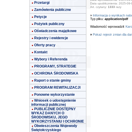
Przetargi
Data upublicznienia: 2025-09-
Art. czytany:
1333
razy
Zamówienia publiczne
»
Informacja o wynikach nab
Petycje
Typ pliku:
application/pdf
Pożytek publiczny
Wiadomość wprowadził:
Karo
Oświadczenia majątkowe
»
Pokaż rejestr zmian dla da
Rejestry i ewidencje
Oferty pracy
Kontakt
Wybory i Referenda
PROGRAMY, STRATEGIE
OCHRONA ŚRODOWISKA
Raport o stanie gminy
PROGRAM REWITALIZACJI
Ponowne wykorzystanie
Wniosek o udostępnienie
informacji publicznej
PUBLICZNIE DOSTĘPNY
WYKAZ DANYCH O
ŚRODOWISKU, JEGO
WYKORZYSTANIU I OCHRONIE
Obwieszczenia Wojewody
Świętokrzyskiego