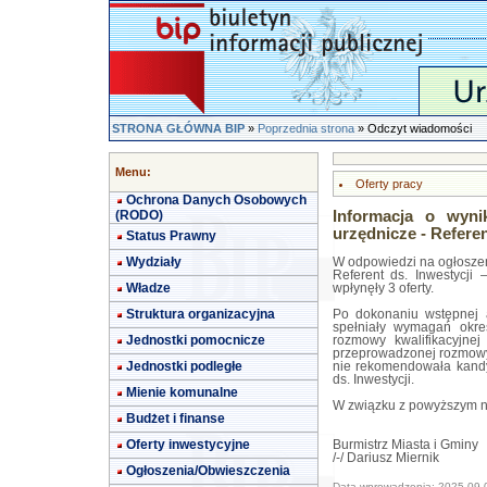
STRONA GŁÓWNA BIP
»
Poprzednia strona
» Odczyt wiadomości
Menu:
Oferty pracy
Ochrona Danych Osobowych
(RODO)
Informacja o wyn
urzędnicze - Referen
Status Prawny
Wydziały
W odpowiedzi na ogłoszen
Referent ds. Inwestycj
Władze
wpłynęły 3 oferty.
Struktura organizacyjna
Po dokonaniu wstępnej a
spełniały wymagań okre
Jednostki pomocnicze
rozmowy kwalifikacyjne
przeprowadzonej rozmowy 
Jednostki podległe
nie rekomendowała kandy
ds. Inwestycji.
Mienie komunalne
W związku z powyższym nab
Budżet i finanse
Oferty inwestycyjne
Burmistrz Miasta i Gminy
/-/ Dariusz Miernik
Ogłoszenia/Obwieszczenia
Data wprowadzenia: 2025-09-