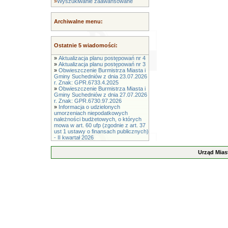
»
Wyszukiwanie zaawansowane
Archiwalne menu:
Ostatnie 5 wiadomości:
»
Aktualizacja planu postępowań nr 4
»
Aktualizacja planu postępowań nr 3
»
Obwieszczenie Burmistrza Miasta i
Gminy Suchedniów z dnia 23.07.2026
r. Znak: GPR.6733.4.2025
»
Obwieszczenie Burmistrza Miasta i
Gminy Suchedniów z dnia 27.07.2026
r. Znak: GPR.6730.97.2026
»
Informacja o udzielonych
umorzeniach niepodatkowych
należności budżetowych, o których
mowa w art. 60 ufp (zgodnie z art. 37
ust 1 ustawy o finansach publicznych)
- II kwartał 2026
Urząd Mias