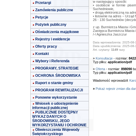
w następujący sposób:
Przetargi
• osobiście w formie pis
Suchedniowie,
Zamówienia publiczne
• drogą elektroniczną na adr
• listownie na adres – Urząd
Petycje
26 - 130 Suchedniów (decydu
Pożytek publiczny
z up. Burmistrza Miasta i Gm
Zastępca Burmistrza Miasta 
Oświadczenia majątkowe
/-/ Agnieszka Jaszczur
Rejestry i ewidencje
Data wprowadzenia: 2025-08-
Oferty pracy
Data upublicznienia: 2025-08-
Art. czytany:
1149
razy
Kontakt
»
Konsultacje
- rozmiar:
8422
Wybory i Referenda
Typ pliku:
application/pdf
PROGRAMY, STRATEGIE
»
Oferta
- rozmiar:
898090
ba
Typ pliku:
application/pdf
OCHRONA ŚRODOWISKA
Wiadomość wprowadził:
Karo
Raport o stanie gminy
»
Pokaż rejestr zmian dla da
PROGRAM REWITALIZACJI
Ponowne wykorzystanie
Wniosek o udostępnienie
informacji publicznej
PUBLICZNIE DOSTĘPNY
WYKAZ DANYCH O
ŚRODOWISKU, JEGO
WYKORZYSTANIU I OCHRONIE
Obwieszczenia Wojewody
Świętokrzyskiego