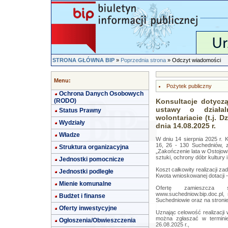
STRONA GŁÓWNA BIP
»
Poprzednia strona
» Odczyt wiadomości
Menu:
Pożytek publiczny
Ochrona Danych Osobowych
(RODO)
Konsultacje dotyczą
ustawy o działa
Status Prawny
wolontariacie (t.j. D
Wydziały
dnia 14.08.2025 r.
Władze
W dniu 14 sierpnia 2025 r. 
16, 26 - 130 Suchedniów, zł
Struktura organizacyjna
„Zakończenie lata w Ostojowi
sztuki, ochrony dóbr kultury
Jednostki pomocnicze
Koszt całkowity realizacji zad
Jednostki podległe
Kwota wnioskowanej dotacji –
Mienie komunalne
Ofertę zamieszcza s
www.suchedniow.bip.doc.pl,
Budżet i finanse
Suchedniowie oraz na stroni
Oferty inwestycyjne
Uznając celowość realizacji 
można zgłaszać w terminie
Ogłoszenia/Obwieszczenia
26.08.2025 r.,