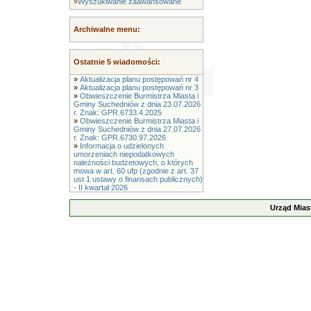
»
Wyszukiwanie zaawansowane
Archiwalne menu:
Ostatnie 5 wiadomości:
»
Aktualizacja planu postępowań nr 4
»
Aktualizacja planu postępowań nr 3
»
Obwieszczenie Burmistrza Miasta i
Gminy Suchedniów z dnia 23.07.2026
r. Znak: GPR.6733.4.2025
»
Obwieszczenie Burmistrza Miasta i
Gminy Suchedniów z dnia 27.07.2026
r. Znak: GPR.6730.97.2026
»
Informacja o udzielonych
umorzeniach niepodatkowych
należności budżetowych, o których
mowa w art. 60 ufp (zgodnie z art. 37
ust 1 ustawy o finansach publicznych)
- II kwartał 2026
Urząd Mias