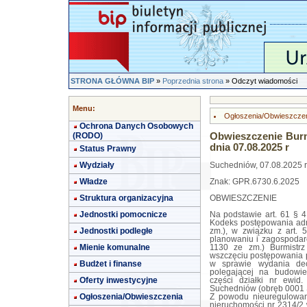
STRONA GŁÓWNA BIP
»
Poprzednia strona
» Odczyt wiadomości
Menu:
Ogłoszenia/Obwieszcze
Ochrona Danych Osobowych
(RODO)
Obwieszczenie Burm
dnia 07.08.2025 r
Status Prawny
Wydziały
Suchedniów, 07.08.2025 r
Władze
Znak: GPR.6730.6.2025
Struktura organizacyjna
OBWIESZCZENIE
Jednostki pomocnicze
Na podstawie art. 61 § 4
Kodeks postępowania admin
Jednostki podległe
zm.), w związku z art. 
planowaniu i zagospodaro
Mienie komunalne
1130 ze zm.) Burmistr
wszczęciu postępowania
Budżet i finanse
w sprawie wydania dec
polegającej na budowi
Oferty inwestycyjne
części działki nr ewid
Suchedniów (obręb 0001 
Ogłoszenia/Obwieszczenia
Z powodu nieuregulowan
nieruchomości nr 2314/2 