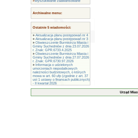
»
Wyszukiwanie zaawansowane
Archiwalne menu:
Ostatnie 5 wiadomości:
»
Aktualizacja planu postępowań nr 4
»
Aktualizacja planu postępowań nr 3
»
Obwieszczenie Burmistrza Miasta i
Gminy Suchedniów z dnia 23.07.2026
r. Znak: GPR.6733.4.2025
»
Obwieszczenie Burmistrza Miasta i
Gminy Suchedniów z dnia 27.07.2026
r. Znak: GPR.6730.97.2026
»
Informacja o udzielonych
umorzeniach niepodatkowych
należności budżetowych, o których
mowa w art. 60 ufp (zgodnie z art. 37
ust 1 ustawy o finansach publicznych)
- II kwartał 2026
Urząd Mias