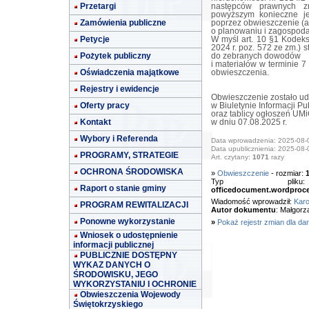
Przetargi
następców prawnych z
powyższym konieczne je
Zamówienia publiczne
poprzez obwieszczenie (art
o planowaniu i zagospoda
Petycje
W myśl art. 10 §1 Kodeks
2024 r. poz. 572 ze zm.)
Pożytek publiczny
do zebranych dowodów
i materiałów w terminie 7
Oświadczenia majątkowe
obwieszczenia.
Rejestry i ewidencje
Obwieszczenie zostało u
Oferty pracy
w Biuletynie Informacji Pu
oraz tablicy ogłoszeń UM
Kontakt
w dniu 07.08.2025 r.
Wybory i Referenda
Data wprowadzenia: 2025-08-
Data upublicznienia: 2025-08-
PROGRAMY, STRATEGIE
Art. czytany:
1071
razy
OCHRONA ŚRODOWISKA
»
Obwieszczenie
- rozmiar:
Typ pl
Raport o stanie gminy
officedocument.wordproc
Wiadomość wprowadził:
Karo
PROGRAM REWITALIZACJI
Autor dokumentu
: Małgorz
Ponowne wykorzystanie
»
Pokaż rejestr zmian dla da
Wniosek o udostępnienie
informacji publicznej
PUBLICZNIE DOSTĘPNY
WYKAZ DANYCH O
ŚRODOWISKU, JEGO
WYKORZYSTANIU I OCHRONIE
Obwieszczenia Wojewody
Świętokrzyskiego