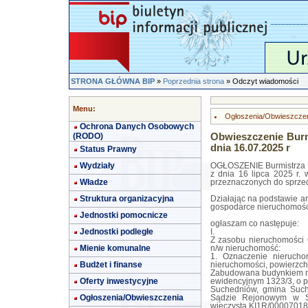
STRONA GŁÓWNA BIP
»
Poprzednia strona
» Odczyt wiadomości
Menu:
Ogłoszenia/Obwieszcze
Ochrona Danych Osobowych
(RODO)
Obwieszczenie Burm
dnia 16.07.2025 r
Status Prawny
Wydziały
OGŁOSZENIE Burmistrza 
z dnia 16 lipca 2025 r.
Władze
przeznaczonych do sprze
Struktura organizacyjna
Działając na podstawie art
gospodarce nieruchomościam
Jednostki pomocnicze
ogłaszam co następuje:
Jednostki podległe
I.
Z zasobu nieruchomości
Mienie komunalne
n/w nieruchomość:
1. Oznaczenie nieruchom
Budżet i finanse
nieruchomości, powierzch
Zabudowana budynkiem m
Oferty inwestycyjne
ewidencyjnym 1323/3, o p
Suchedniów, gmina Suche
Ogłoszenia/Obwieszczenia
Sądzie Rejonowym w Sk
wieczysta KI1R/00007018