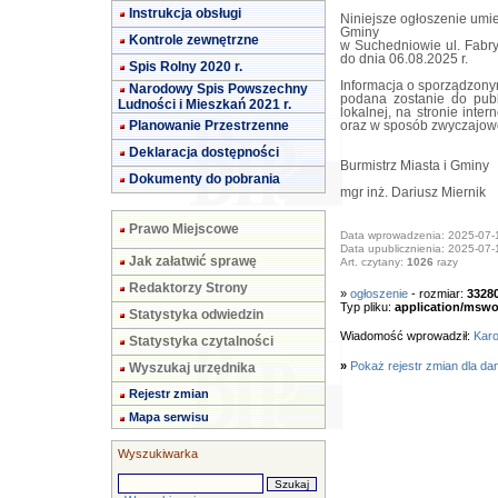
Instrukcja obsługi
Niniejsze ogłoszenie umie
Gminy
Kontrole zewnętrzne
w Suchedniowie ul. Fabryc
do dnia 06.08.2025 r.
Spis Rolny 2020 r.
Informacja o sporządzony
Narodowy Spis Powszechny
podana zostanie do publ
Ludności i Mieszkań 2021 r.
lokalnej, na stronie int
Planowanie Przestrzenne
oraz w sposób zwyczajowo
Deklaracja dostępności
Burmistrz Miasta i Gminy
Dokumenty do pobrania
mgr inż. Dariusz Miernik
Prawo Miejscowe
Data wprowadzenia: 2025-07-
Data upublicznienia: 2025-07-
Jak załatwić sprawę
Art. czytany:
1026
razy
Redaktorzy Strony
»
ogłoszenie
- rozmiar:
3328
Typ pliku:
application/mswo
Statystyka odwiedzin
Wiadomość wprowadził:
Karo
Statystyka czytalności
»
Pokaż rejestr zmian dla da
Wyszukaj urzędnika
Rejestr zmian
Mapa serwisu
Wyszukiwarka