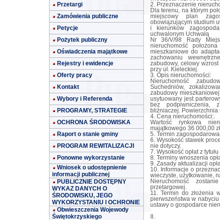
Przetargi
2. Przeznaczenie nieruch
Dla terenu, na którym po
Zamówienia publiczne
miejscowy plan zagos
obowiązującym studium 
Petycje
i kierunków zagospoda
uchwalonym Uchwałą
Pożytek publiczny
Nr 36/V/98 Rady Miejs
nieruchomość położona
Oświadczenia majątkowe
mieszkaniowe do adaptac
zachowaniu wewnętrzne
Rejestry i ewidencje
zabudowy, celowy wzrost 
przy ul. Kieleckiej.
Oferty pracy
3. Opis nieruchomości:
Nieruchomość zabudo
Kontakt
Suchedniów, zokalizow
zabudowy mieszkaniowej j
Wybory i Referenda
usytuowany jest parterow
bez podpiwniczenia, 
PROGRAMY, STRATEGIE
bliźniaczej. Powierzchnia
4. Cena nieruchomości:.
OCHRONA ŚRODOWISKA
Wartość rynkowa nier
majątkowego 36 000,00 zł.
Raport o stanie gminy
5. Termin zagospodarowan
6. Wysokość stawek proce
PROGRAM REWITALIZACJI
nie dotyczy.
7. Wysokość opłat z tytułu
Ponowne wykorzystanie
8. Terminy wnoszenia opłat
9. Zasady aktualizacji opła
Wniosek o udostępnienie
10. Informacje o przezna
informacji publicznej
wieczyste, użytkowanie, n
PUBLICZNIE DOSTĘPNY
Nieruchomość zostan
przetargowej.
WYKAZ DANYCH O
11. Termin do złożenia 
ŚRODOWISKU, JEGO
pierwszeństwa w nabyciu 
WYKORZYSTANIU I OCHRONIE
ustawy o gospodarce nieru
Obwieszczenia Wojewody
Świętokrzyskiego
II.