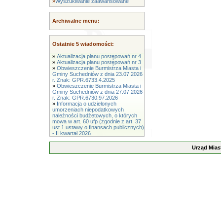
»
Wyszukiwanie zaawansowane
Archiwalne menu:
Ostatnie 5 wiadomości:
»
Aktualizacja planu postępowań nr 4
»
Aktualizacja planu postępowań nr 3
»
Obwieszczenie Burmistrza Miasta i
Gminy Suchedniów z dnia 23.07.2026
r. Znak: GPR.6733.4.2025
»
Obwieszczenie Burmistrza Miasta i
Gminy Suchedniów z dnia 27.07.2026
r. Znak: GPR.6730.97.2026
»
Informacja o udzielonych
umorzeniach niepodatkowych
należności budżetowych, o których
mowa w art. 60 ufp (zgodnie z art. 37
ust 1 ustawy o finansach publicznych)
- II kwartał 2026
Urząd Mias