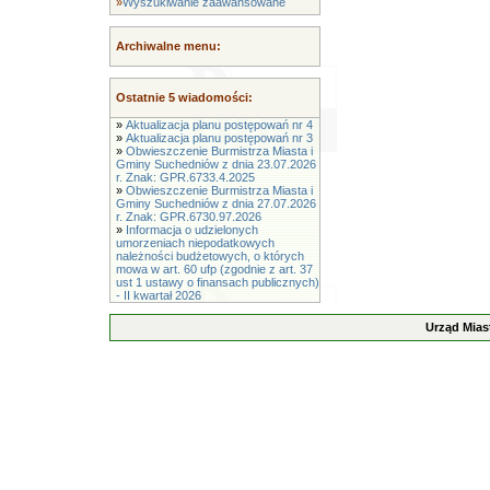
»
Wyszukiwanie zaawansowane
Archiwalne menu:
Ostatnie 5 wiadomości:
»
Aktualizacja planu postępowań nr 4
»
Aktualizacja planu postępowań nr 3
»
Obwieszczenie Burmistrza Miasta i
Gminy Suchedniów z dnia 23.07.2026
r. Znak: GPR.6733.4.2025
»
Obwieszczenie Burmistrza Miasta i
Gminy Suchedniów z dnia 27.07.2026
r. Znak: GPR.6730.97.2026
»
Informacja o udzielonych
umorzeniach niepodatkowych
należności budżetowych, o których
mowa w art. 60 ufp (zgodnie z art. 37
ust 1 ustawy o finansach publicznych)
- II kwartał 2026
Urząd Mias