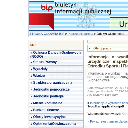
STRONA GŁÓWNA BIP
»
Poprzednia strona
» Odczyt wiadomości
Menu:
Oferty pracy
Ochrona Danych Osobowych
(RODO)
Informacja o wyn
urzędnicze inspek
Status Prawny
Ośrodku Sportu i R
Wydziały
Informacja o wynikach na
Władze
ds. kadrowo-organiza
Suchedniowie
Struktura organizacyjna
Data wprowadzenia: 2025-07-
Jednostki pomocnicze
Data upublicznienia: 2025-07-
Art. czytany:
1404
razy
Jednostki podległe
Mienie komunalne
»
Informacja o wynikach nab
Typ pliku:
application/pdf
Budżet i finanse
Wiadomość wprowadził:
Karo
Oferty inwestycyjne
»
Pokaż rejestr zmian dla da
Ogłoszenia/Obwieszczenia