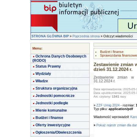
STRONA GŁÓWNA BIP
»
Poprzednia strona
» Odczyt wiadomości
Menu:
Budżet i finanse
Sprawozdania finansowe
Ochrona Danych Osobowych
(RODO)
Zestawienie zmian 
Status Prawny
dzień 31.12.2024 r.
Wydziały
Zestawienie zmian w 
Władze
31.12.2024 r.
Struktura organizacyjna
Data wprowadzenia: 2025-05-
Data upublicznienia: 2025-05-
Jednostki pomocnicze
Art. czytany:
1341
razy
Jednostki podległe
»
ZZF Umig 2024
- rozmiar:
Typ pliku:
application/pdf
Mienie komunalne
Wiadomość wprowadził:
Karo
Budżet i finanse
Oferty inwestycyjne
»
Pokaż rejestr zmian dla da
Ogłoszenia/Obwieszczenia