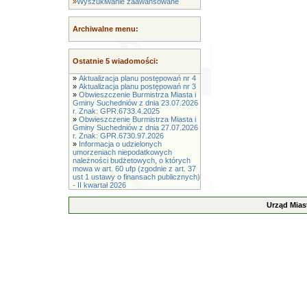
»
Wyszukiwanie zaawansowane
Archiwalne menu:
Ostatnie 5 wiadomości:
»
Aktualizacja planu postępowań nr 4
»
Aktualizacja planu postępowań nr 3
»
Obwieszczenie Burmistrza Miasta i
Gminy Suchedniów z dnia 23.07.2026
r. Znak: GPR.6733.4.2025
»
Obwieszczenie Burmistrza Miasta i
Gminy Suchedniów z dnia 27.07.2026
r. Znak: GPR.6730.97.2026
»
Informacja o udzielonych
umorzeniach niepodatkowych
należności budżetowych, o których
mowa w art. 60 ufp (zgodnie z art. 37
ust 1 ustawy o finansach publicznych)
- II kwartał 2026
Urząd Mias