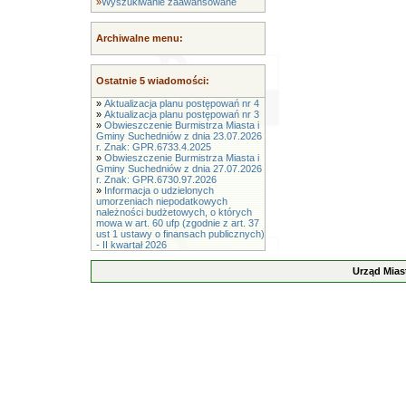
»
Wyszukiwanie zaawansowane
Archiwalne menu:
Ostatnie 5 wiadomości:
»
Aktualizacja planu postępowań nr 4
»
Aktualizacja planu postępowań nr 3
»
Obwieszczenie Burmistrza Miasta i
Gminy Suchedniów z dnia 23.07.2026
r. Znak: GPR.6733.4.2025
»
Obwieszczenie Burmistrza Miasta i
Gminy Suchedniów z dnia 27.07.2026
r. Znak: GPR.6730.97.2026
»
Informacja o udzielonych
umorzeniach niepodatkowych
należności budżetowych, o których
mowa w art. 60 ufp (zgodnie z art. 37
ust 1 ustawy o finansach publicznych)
- II kwartał 2026
Urząd Mias