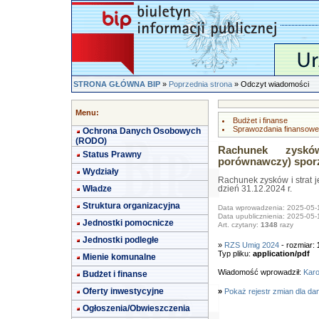
STRONA GŁÓWNA BIP
»
Poprzednia strona
» Odczyt wiadomości
Menu:
Budżet i finanse
Sprawozdania finansowe
Ochrona Danych Osobowych
(RODO)
Rachunek zyskó
Status Prawny
porównawczy) sporzą
Wydziały
Rachunek zysków i strat 
Władze
dzień 31.12.2024 r.
Struktura organizacyjna
Data wprowadzenia: 2025-05-
Data upublicznienia: 2025-05-
Jednostki pomocnicze
Art. czytany:
1348
razy
Jednostki podległe
»
RZS Umig 2024
- rozmiar:
Typ pliku:
application/pdf
Mienie komunalne
Wiadomość wprowadził:
Karo
Budżet i finanse
Oferty inwestycyjne
»
Pokaż rejestr zmian dla da
Ogłoszenia/Obwieszczenia