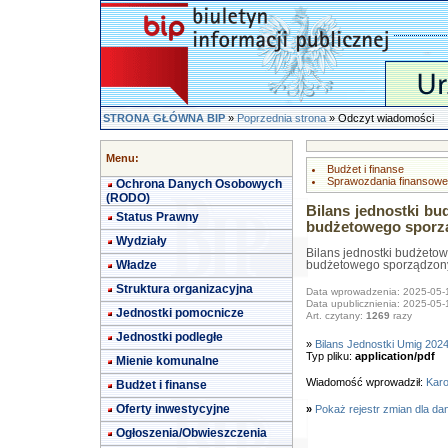
STRONA GŁÓWNA BIP
»
Poprzednia strona
» Odczyt wiadomości
Menu:
Budżet i finanse
Sprawozdania finansowe
Ochrona Danych Osobowych
(RODO)
Bilans jednostki b
Status Prawny
budżetowego sporząd
Wydziały
Bilans jednostki budżeto
Władze
budżetowego sporządzony 
Struktura organizacyjna
Data wprowadzenia: 2025-05-
Data upublicznienia: 2025-05-
Jednostki pomocnicze
Art. czytany:
1269
razy
Jednostki podległe
»
Bilans Jednostki Umig 202
Typ pliku:
application/pdf
Mienie komunalne
Wiadomość wprowadził:
Karo
Budżet i finanse
Oferty inwestycyjne
»
Pokaż rejestr zmian dla da
Ogłoszenia/Obwieszczenia