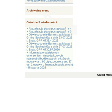
»
Wyszukiwanie zaawansowane
Archiwalne menu:
Ostatnie 5 wiadomości:
»
Aktualizacja planu postępowań nr 4
»
Aktualizacja planu postępowań nr 3
»
Obwieszczenie Burmistrza Miasta i
Gminy Suchedniów z dnia 23.07.2026
r. Znak: GPR.6733.4.2025
»
Obwieszczenie Burmistrza Miasta i
Gminy Suchedniów z dnia 27.07.2026
r. Znak: GPR.6730.97.2026
»
Informacja o udzielonych
umorzeniach niepodatkowych
należności budżetowych, o których
mowa w art. 60 ufp (zgodnie z art. 37
ust 1 ustawy o finansach publicznych)
- II kwartał 2026
Urząd Mias