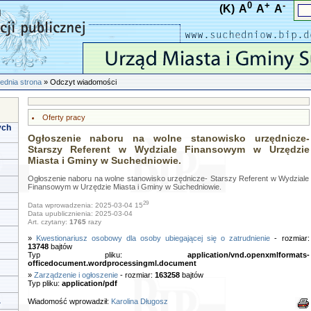
0
+
-
(K)
A
A
A
ednia strona
» Odczyt wiadomości
Oferty pracy
ych
Ogłoszenie naboru na wolne stanowisko urzędnicze-
Starszy Referent w Wydziale Finansowym w Urzędzie
Miasta i Gminy w Suchedniowie.
Ogłoszenie naboru na wolne stanowisko urzędnicze- Starszy Referent w Wydziale
Finansowym w Urzędzie Miasta i Gminy w Suchedniowie.
29
Data wprowadzenia: 2025-03-04 15
Data upublicznienia: 2025-03-04
Art. czytany:
1765
razy
»
Kwestionariusz osobowy dla osoby ubiegającej się o zatrudnienie
- rozmiar:
13748
bajtów
Typ pliku:
application/vnd.openxmlformats-
officedocument.wordprocessingml.document
»
Zarządzenie i ogłoszenie
- rozmiar:
163258
bajtów
Typ pliku:
application/pdf
a
Wiadomość wprowadził:
Karolina Długosz