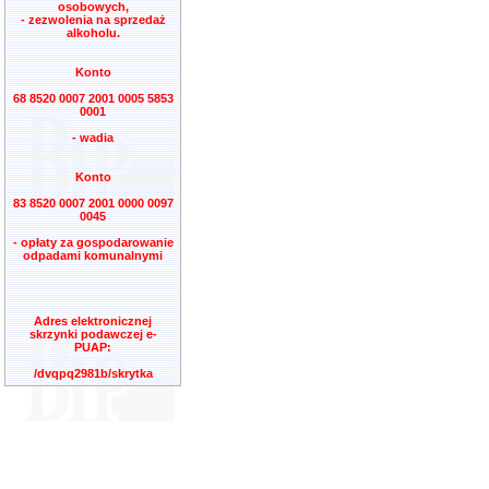
osobowych,
- zezwolenia na sprzedaż
alkoholu.
Konto
68 8520 0007 2001 0005 5853
0001
- wadia
Konto
83 8520 0007 2001 0000 0097
0045
- opłaty za gospodarowanie
odpadami komunalnymi
Adres elektronicznej
skrzynki podawczej e-
PUAP:
/dvqpq2981b/skrytka