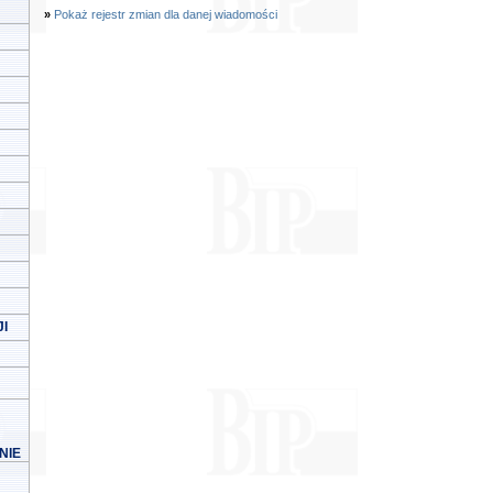
»
Pokaż rejestr zmian dla danej wiadomości
I
NIE