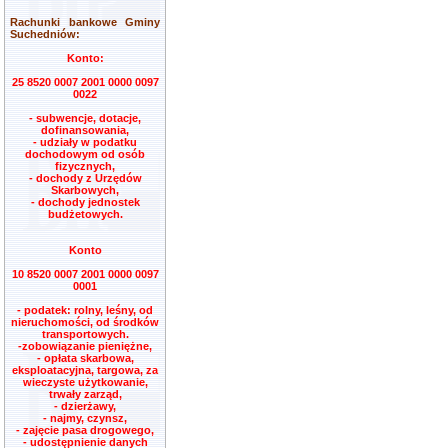
Rachunki bankowe Gminy
Suchedniów:
Konto:
25 8520 0007 2001 0000 0097
0022
- subwencje, dotacje,
dofinansowania,
- udziały w podatku
dochodowym od osób
fizycznych,
- dochody z Urzędów
Skarbowych,
- dochody jednostek
budżetowych.
Konto
10 8520 0007 2001 0000 0097
0001
- podatek: rolny, leśny, od
nieruchomości, od środków
transportowych.
-zobowiązanie pieniężne,
- opłata skarbowa,
eksploatacyjna, targowa, za
wieczyste użytkowanie,
trwały zarząd,
- dzierżawy,
- najmy, czynsz,
- zajęcie pasa drogowego,
- udostępnienie danych