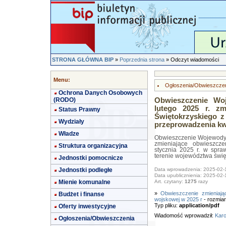
STRONA GŁÓWNA BIP
»
Poprzednia strona
» Odczyt wiadomości
Menu:
Ogłoszenia/Obwieszcze
Ochrona Danych Osobowych
(RODO)
Obwieszczenie Wo
lutego 2025 r. zm
Status Prawny
Świętokrzyskiego z
Wydziały
przeprowadzenia kwa
Władze
Obwieszczenie Wojewody Ś
zmieniające obwieszcz
Struktura organizacyjna
stycznia 2025 r. w spra
terenie województwa świę
Jednostki pomocnicze
Jednostki podległe
Data wprowadzenia: 2025-02-
Data upublicznienia: 2025-02-
Mienie komunalne
Art. czytany:
1275
razy
»
Obwieszczenie zmieniając
Budżet i finanse
wojskowej w 2025 r
- rozmia
Typ pliku:
application/pdf
Oferty inwestycyjne
Wiadomość wprowadził:
Karo
Ogłoszenia/Obwieszczenia