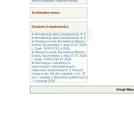
»
Wyszukiwanie zaawansowane
Archiwalne menu:
Ostatnie 5 wiadomości:
»
Aktualizacja planu postępowań nr 4
»
Aktualizacja planu postępowań nr 3
»
Obwieszczenie Burmistrza Miasta i
Gminy Suchedniów z dnia 23.07.2026
r. Znak: GPR.6733.4.2025
»
Obwieszczenie Burmistrza Miasta i
Gminy Suchedniów z dnia 27.07.2026
r. Znak: GPR.6730.97.2026
»
Informacja o udzielonych
umorzeniach niepodatkowych
należności budżetowych, o których
mowa w art. 60 ufp (zgodnie z art. 37
ust 1 ustawy o finansach publicznych)
- II kwartał 2026
Urząd Mias