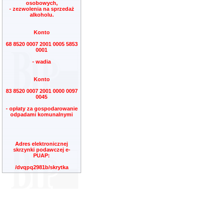
osobowych,
- zezwolenia na sprzedaż
alkoholu.
Konto
68 8520 0007 2001 0005 5853
0001
- wadia
Konto
83 8520 0007 2001 0000 0097
0045
- opłaty za gospodarowanie
odpadami komunalnymi
Adres elektronicznej
skrzynki podawczej e-
PUAP:
/dvqpq2981b/skrytka