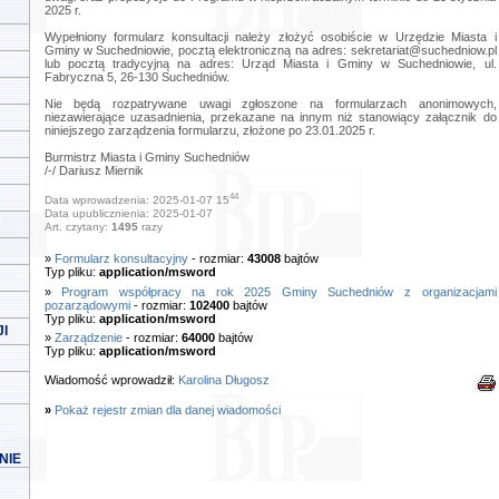
2025 r.
Wypełniony formularz konsultacji należy złożyć osobiście w Urzędzie Miasta i
Gminy w Suchedniowie, pocztą elektroniczną na adres:
sekretariat@suchedniow.pl
lub pocztą tradycyjną na adres: Urząd Miasta i Gminy w Suchedniowie, ul.
Fabryczna 5, 26-130 Suchedniów.
Nie będą rozpatrywane uwagi zgłoszone na formularzach anonimowych,
niezawierające uzasadnienia, przekazane na innym niż stanowiący załącznik do
niniejszego zarządzenia formularzu, złożone po 23.01.2025 r.
Burmistrz Miasta i Gminy Suchedniów
/-/ Dariusz Miernik
44
Data wprowadzenia: 2025-01-07 15
Data upublicznienia: 2025-01-07
Art. czytany:
1495
razy
»
Formularz konsultacyjny
- rozmiar:
43008
bajtów
Typ pliku:
application/msword
»
Program współpracy na rok 2025 Gminy Suchedniów z organizacjami
pozarządowymi
- rozmiar:
102400
bajtów
Typ pliku:
application/msword
I
»
Zarządzenie
- rozmiar:
64000
bajtów
Typ pliku:
application/msword
Wiadomość wprowadził:
Karolina Długosz
»
Pokaż rejestr zmian dla danej wiadomości
NIE