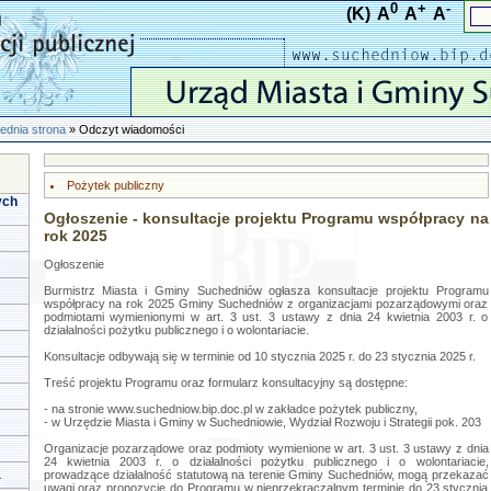
0
+
-
(K)
A
A
A
ednia strona
» Odczyt wiadomości
Pożytek publiczny
ych
Ogłoszenie - konsultacje projektu Programu współpracy na
rok 2025
Ogłoszenie
Burmistrz Miasta i Gminy Suchedniów ogłasza konsultacje projektu Programu
współpracy na rok 2025 Gminy Suchedniów z organizacjami pozarządowymi oraz
podmiotami wymienionymi w art. 3 ust. 3 ustawy z dnia 24 kwietnia 2003 r. o
działalności pożytku publicznego i o wolontariacie.
Konsultacje odbywają się w terminie od 10 stycznia 2025 r. do 23 stycznia 2025 r.
Treść projektu Programu oraz formularz konsultacyjny są dostępne:
- na stronie www.suchedniow.bip.doc.pl w zakładce pożytek publiczny,
- w Urzędzie Miasta i Gminy w Suchedniowie, Wydział Rozwoju i Strategii pok. 203
Organizacje pozarządowe oraz podmioty wymienione w art. 3 ust. 3 ustawy z dnia
24 kwietnia 2003 r. o działalności pożytku publicznego i o wolontariacie,
a
prowadzące działalność statutową na terenie Gminy Suchedniów, mogą przekazać
uwagi oraz propozycje do Programu w nieprzekraczalnym terminie do 23 stycznia