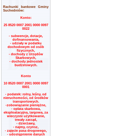
Rachunki bankowe Gminy
Suchedniów:
Konto:
25 8520 0007 2001 0000 0097
0022
- subwencje, dotacje,
dofinansowania,
- udziały w podatku
dochodowym od osób
fizycznych,
- dochody z Urzędów
Skarbowych,
- dochody jednostek
budżetowych.
Konto
10 8520 0007 2001 0000 0097
0001
- podatek: rolny, leśny, od
nieruchomości, od środków
transportowych.
-zobowiązanie pieniężne,
- opłata skarbowa,
eksploatacyjna, targowa, za
wieczyste użytkowanie,
trwały zarząd,
- dzierżawy,
- najmy, czynsz,
- zajęcie pasa drogowego,
- udostępnienie danych