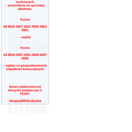
osobowych,
- zezwolenia na sprzedaż
alkoholu.
Konto
68 8520 0007 2001 0005 5853
0001
- wadia
Konto
83 8520 0007 2001 0000 0097
0045
- opłaty za gospodarowanie
odpadami komunalnymi
Adres elektronicznej
skrzynki podawczej e-
PUAP:
/dvqpq2981b/skrytka