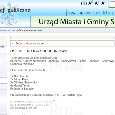
0
+
-
(K)
A
A
A
ednia strona
» Odczyt wiadomości
Jednostki pomocnicze
ych
OSIEDLE NR 6 w SUCHEDNIOWIE
Teren działania Osiedla obejmuje ulice:
Berezów, Choroszewskiego, Józefów, Koszykowa, Leśna, Placowa, Sportowa,
Sosnowa, Wspólna.
Skład zarządu Osiedla Nr 6:
1) Albin Lasota
2) Adrian Pięta
3) Elżbieta Sadowska
4) Maciej Turski
5) Joanna Zegadło
Przewodniczący Zarządu Osiedla Nr 6 - Pan Adrian Pięta
06
Data wprowadzenia: 2024-11-13 12
Data upublicznienia: 2024-11-13
Art. czytany:
1760
razy
a