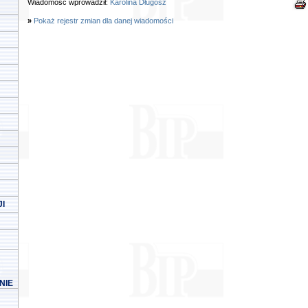
Wiadomość wprowadził:
Karolina Długosz
»
Pokaż rejestr zmian dla danej wiadomości
I
NIE