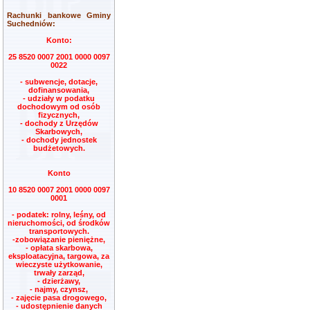
Rachunki bankowe Gminy
Suchedniów:
Konto:
25 8520 0007 2001 0000 0097
0022
- subwencje, dotacje,
dofinansowania,
- udziały w podatku
dochodowym od osób
fizycznych,
- dochody z Urzędów
Skarbowych,
- dochody jednostek
budżetowych.
Konto
10 8520 0007 2001 0000 0097
0001
- podatek: rolny, leśny, od
nieruchomości, od środków
transportowych.
-zobowiązanie pieniężne,
- opłata skarbowa,
eksploatacyjna, targowa, za
wieczyste użytkowanie,
trwały zarząd,
- dzierżawy,
- najmy, czynsz,
- zajęcie pasa drogowego,
- udostępnienie danych