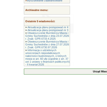
»
Wyszukiwanie zaawansowane
Archiwalne menu:
Ostatnie 5 wiadomości:
»
Aktualizacja planu postępowań nr 4
»
Aktualizacja planu postępowań nr 3
»
Obwieszczenie Burmistrza Miasta i
Gminy Suchedniów z dnia 23.07.2026
r. Znak: GPR.6733.4.2025
»
Obwieszczenie Burmistrza Miasta i
Gminy Suchedniów z dnia 27.07.2026
r. Znak: GPR.6730.97.2026
»
Informacja o udzielonych
umorzeniach niepodatkowych
należności budżetowych, o których
mowa w art. 60 ufp (zgodnie z art. 37
ust 1 ustawy o finansach publicznych)
- II kwartał 2026
Urząd Mias