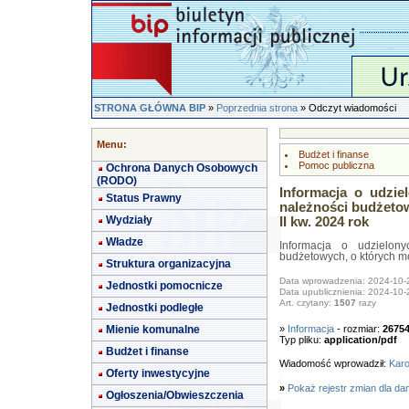
STRONA GŁÓWNA BIP
»
Poprzednia strona
» Odczyt wiadomości
Menu:
Budżet i finanse
Pomoc publiczna
Ochrona Danych Osobowych
(RODO)
Informacja o udzi
Status Prawny
należności budżetow
Wydziały
II kw. 2024 rok
Władze
Informacja o udzielon
budżetowych, o których mow
Struktura organizacyjna
Data wprowadzenia: 2024-10-
Jednostki pomocnicze
Data upublicznienia: 2024-10-
Art. czytany:
1507
razy
Jednostki podległe
Mienie komunalne
»
Informacja
- rozmiar:
2675
Typ pliku:
application/pdf
Budżet i finanse
Wiadomość wprowadził:
Karo
Oferty inwestycyjne
»
Pokaż rejestr zmian dla da
Ogłoszenia/Obwieszczenia