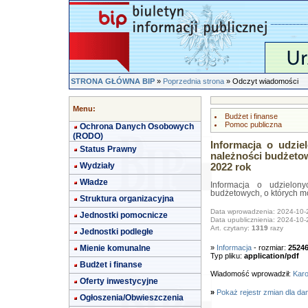
STRONA GŁÓWNA BIP
»
Poprzednia strona
» Odczyt wiadomości
Menu:
Budżet i finanse
Pomoc publiczna
Ochrona Danych Osobowych
(RODO)
Informacja o udzi
Status Prawny
należności budżetow
Wydziały
2022 rok
Władze
Informacja o udzielon
budżetowych, o których mo
Struktura organizacyjna
Data wprowadzenia: 2024-10-
Jednostki pomocnicze
Data upublicznienia: 2024-10-
Art. czytany:
1319
razy
Jednostki podległe
Mienie komunalne
»
Informacja
- rozmiar:
2524
Typ pliku:
application/pdf
Budżet i finanse
Wiadomość wprowadził:
Karo
Oferty inwestycyjne
»
Pokaż rejestr zmian dla da
Ogłoszenia/Obwieszczenia