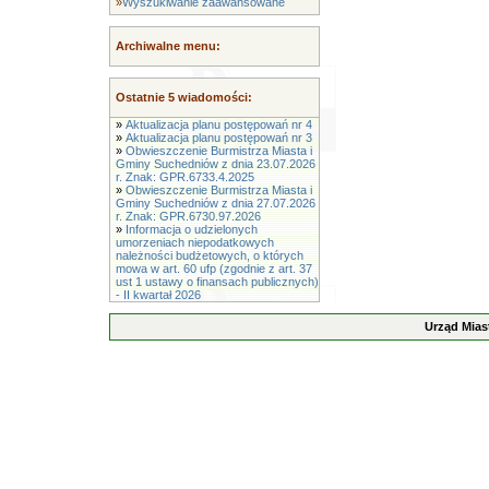
»
Wyszukiwanie zaawansowane
Archiwalne menu:
Ostatnie 5 wiadomości:
»
Aktualizacja planu postępowań nr 4
»
Aktualizacja planu postępowań nr 3
»
Obwieszczenie Burmistrza Miasta i
Gminy Suchedniów z dnia 23.07.2026
r. Znak: GPR.6733.4.2025
»
Obwieszczenie Burmistrza Miasta i
Gminy Suchedniów z dnia 27.07.2026
r. Znak: GPR.6730.97.2026
»
Informacja o udzielonych
umorzeniach niepodatkowych
należności budżetowych, o których
mowa w art. 60 ufp (zgodnie z art. 37
ust 1 ustawy o finansach publicznych)
- II kwartał 2026
Urząd Mias