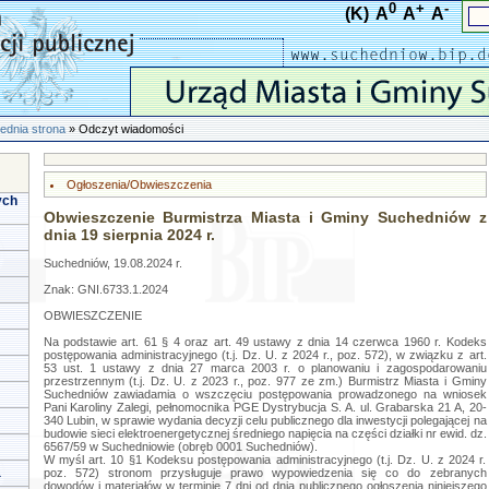
0
+
-
(K)
A
A
A
ednia strona
» Odczyt wiadomości
Ogłoszenia/Obwieszczenia
ych
Obwieszczenie Burmistrza Miasta i Gminy Suchedniów z
dnia 19 sierpnia 2024 r.
Suchedniów, 19.08.2024 r.
Znak: GNI.6733.1.2024
OBWIESZCZENIE
Na podstawie art. 61 § 4 oraz art. 49 ustawy z dnia 14 czerwca 1960 r. Kodeks
postępowania administracyjnego (t.j. Dz. U. z 2024 r., poz. 572), w związku z art.
53 ust. 1 ustawy z dnia 27 marca 2003 r. o planowaniu i zagospodarowaniu
przestrzennym (t.j. Dz. U. z 2023 r., poz. 977 ze zm.) Burmistrz Miasta i Gminy
Suchedniów zawiadamia o wszczęciu postępowania prowadzonego na wniosek
Pani Karoliny Zalegi, pełnomocnika PGE Dystrybucja S. A. ul. Grabarska 21 A, 20-
340 Lubin, w sprawie wydania decyzji celu publicznego dla inwestycji polegającej na
budowie sieci elektroenergetycznej średniego napięcia na części działki nr ewid. dz.
6567/59 w Suchedniowie (obręb 0001 Suchedniów).
W myśl art. 10 §1 Kodeksu postępowania administracyjnego (t.j. Dz. U. z 2024 r.
a
poz. 572) stronom przysługuje prawo wypowiedzenia się co do zebranych
dowodów i materiałów w terminie 7 dni od dnia publicznego ogłoszenia niniejszego