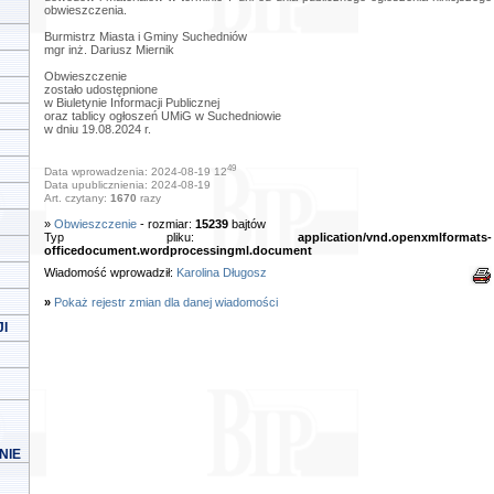
obwieszczenia.
Burmistrz Miasta i Gminy Suchedniów
mgr inż. Dariusz Miernik
Obwieszczenie
zostało udostępnione
w Biuletynie Informacji Publicznej
oraz tablicy ogłoszeń UMiG w Suchedniowie
w dniu 19.08.2024 r.
49
Data wprowadzenia: 2024-08-19 12
Data upublicznienia: 2024-08-19
Art. czytany:
1670
razy
»
Obwieszczenie
- rozmiar:
15239
bajtów
Typ pliku:
application/vnd.openxmlformats-
officedocument.wordprocessingml.document
Wiadomość wprowadził:
Karolina Długosz
»
Pokaż rejestr zmian dla danej wiadomości
I
NIE