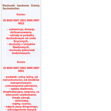
Rachunki bankowe Gminy
Suchedniów:
Konto:
25 8520 0007 2001 0000 0097
0022
- subwencje, dotacje,
dofinansowania,
- udziały w podatku
dochodowym od osób
fizycznych,
- dochody z Urzędów
Skarbowych,
- dochody jednostek
budżetowych.
Konto
10 8520 0007 2001 0000 0097
0001
- podatek: rolny, leśny, od
nieruchomości, od środków
transportowych.
-zobowiązanie pieniężne,
- opłata skarbowa,
eksploatacyjna, targowa, za
wieczyste użytkowanie,
trwały zarząd,
- dzierżawy,
- najmy, czynsz,
- zajęcie pasa drogowego,
- udostępnienie danych