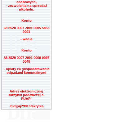
osobowych,
- zezwolenia na sprzedaż
alkoholu.
Konto
68 8520 0007 2001 0005 5853
0001
- wadia
Konto
83 8520 0007 2001 0000 0097
0045
- opłaty za gospodarowanie
odpadami komunalnymi
Adres elektronicznej
skrzynki podawczej e-
PUAP:
/dvqpq2981b/skrytka