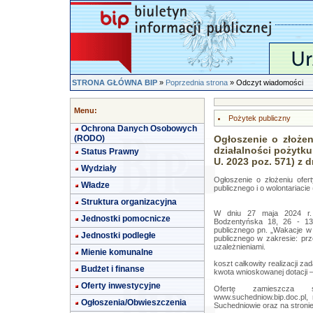
STRONA GŁÓWNA BIP
»
Poprzednia strona
» Odczyt wiadomości
Menu:
Pożytek publiczny
Ochrona Danych Osobowych
(RODO)
Ogłoszenie o złożen
działalności pożytku 
Status Prawny
U. 2023 poz. 571) z d
Wydziały
Ogłoszenie o złożeniu ofert
Władze
publicznego i o wolontariacie 
Struktura organizacyjna
W dniu 27 maja 2024 r. 
Jednostki pomocnicze
Bodzentyńska 18, 26 - 130
publicznego pn. „Wakacje w
Jednostki podległe
publicznego w zakresie: prz
uzależnieniami.
Mienie komunalne
koszt całkowity realizacji zad
Budżet i finanse
kwota wnioskowanej dotacji –
Oferty inwestycyjne
Ofertę zamieszcza s
www.suchedniow.bip.doc.pl,
Ogłoszenia/Obwieszczenia
Suchedniowie oraz na stroni