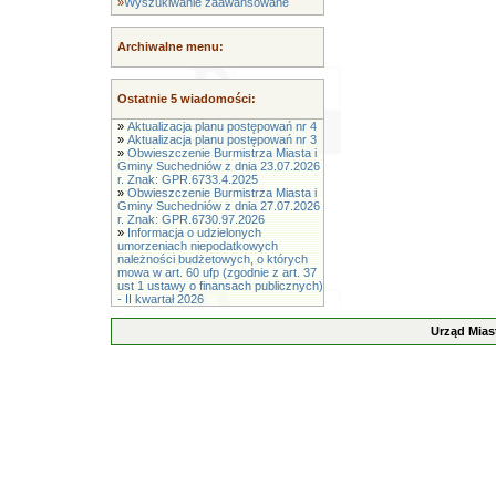
»
Wyszukiwanie zaawansowane
Archiwalne menu:
Ostatnie 5 wiadomości:
»
Aktualizacja planu postępowań nr 4
»
Aktualizacja planu postępowań nr 3
»
Obwieszczenie Burmistrza Miasta i
Gminy Suchedniów z dnia 23.07.2026
r. Znak: GPR.6733.4.2025
»
Obwieszczenie Burmistrza Miasta i
Gminy Suchedniów z dnia 27.07.2026
r. Znak: GPR.6730.97.2026
»
Informacja o udzielonych
umorzeniach niepodatkowych
należności budżetowych, o których
mowa w art. 60 ufp (zgodnie z art. 37
ust 1 ustawy o finansach publicznych)
- II kwartał 2026
Urząd Mias