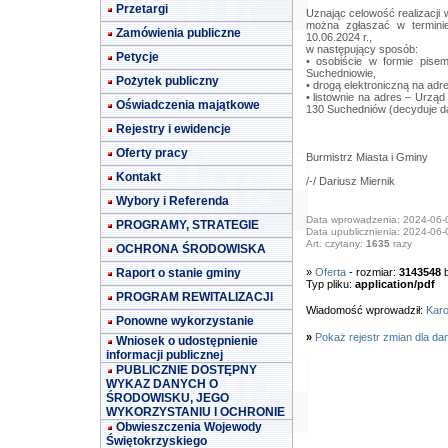
Przetargi
Uznając celowość realizacji 
można zgłaszać w terminie
Zamówienia publiczne
10.06.2024 r.,
w następujący sposób:
Petycje
• osobiście w formie pis
Suchedniowie,
Pożytek publiczny
• drogą elektroniczną na adr
• listownie na adres – Urząd
Oświadczenia majątkowe
130 Suchedniów (decyduje da
Rejestry i ewidencje
Oferty pracy
Burmistrz Miasta i Gminy
Kontakt
/-/ Dariusz Miernik
Wybory i Referenda
Data wprowadzenia: 2024-06-
PROGRAMY, STRATEGIE
Data upublicznienia: 2024-06-
Art. czytany:
1635
razy
OCHRONA ŚRODOWISKA
Raport o stanie gminy
»
Oferta
- rozmiar:
3143548
b
Typ pliku:
application/pdf
PROGRAM REWITALIZACJI
Wiadomość wprowadził:
Karo
Ponowne wykorzystanie
»
Pokaż rejestr zmian dla da
Wniosek o udostępnienie
informacji publicznej
PUBLICZNIE DOSTĘPNY
WYKAZ DANYCH O
ŚRODOWISKU, JEGO
WYKORZYSTANIU I OCHRONIE
Obwieszczenia Wojewody
Świętokrzyskiego