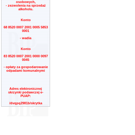
osobowych,
- zezwolenia na sprzedaż
alkoholu.
Konto
68 8520 0007 2001 0005 5853
0001
- wadia
Konto
83 8520 0007 2001 0000 0097
0045
- opłaty za gospodarowanie
odpadami komunalnymi
Adres elektronicznej
skrzynki podawczej e-
PUAP:
/dvqpq2981b/skrytka