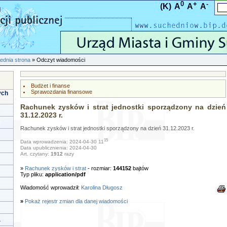
0
+
-
(K)
A
A
A
ednia strona
» Odczyt wiadomości
Budżet i finanse
Sprawozdania finansowe
ych
Rachunek zysków i strat jednostki sporządzony na dzień
31.12.2023 r.
Rachunek zysków i strat jednostki sporządzony na dzień 31.12.2023 r.
15
Data wprowadzenia: 2024-04-30 11
Data upublicznienia: 2024-04-30
Art. czytany:
1912
razy
»
Rachunek zysków i strat
- rozmiar:
144152
bajtów
Typ pliku:
application/pdf
Wiadomość wprowadził:
Karolina Długosz
»
Pokaż rejestr zmian dla danej wiadomości
a