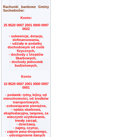
Rachunki bankowe Gminy
Suchedniów:
Konto:
25 8520 0007 2001 0000 0097
0022
- subwencje, dotacje,
dofinansowania,
- udziały w podatku
dochodowym od osób
fizycznych,
- dochody z Urzędów
Skarbowych,
- dochody jednostek
budżetowych.
Konto
10 8520 0007 2001 0000 0097
0001
- podatek: rolny, leśny, od
nieruchomości, od środków
transportowych.
-zobowiązanie pieniężne,
- opłata skarbowa,
eksploatacyjna, targowa, za
wieczyste użytkowanie,
trwały zarząd,
- dzierżawy,
- najmy, czynsz,
- zajęcie pasa drogowego,
- udostępnienie danych