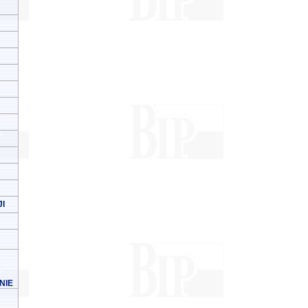
I
NIE