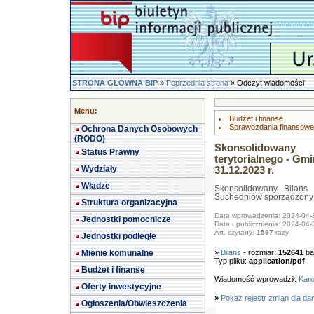
STRONA GŁÓWNA BIP
»
Poprzednia strona
» Odczyt wiadomości
Menu:
Budżet i finanse
Sprawozdania finansowe
Ochrona Danych Osobowych
(RODO)
Skonsolidowany
Status Prawny
terytorialnego - G
Wydziały
31.12.2023 r.
Władze
Skonsolidowany Bilans 
Suchedniów sporządzony n
Struktura organizacyjna
Data wprowadzenia: 2024-04-
Jednostki pomocnicze
Data upublicznienia: 2024-04-
Art. czytany:
1597
razy
Jednostki podległe
Mienie komunalne
»
Bilans
- rozmiar:
152641
ba
Typ pliku:
application/pdf
Budżet i finanse
Wiadomość wprowadził:
Karo
Oferty inwestycyjne
»
Pokaż rejestr zmian dla da
Ogłoszenia/Obwieszczenia