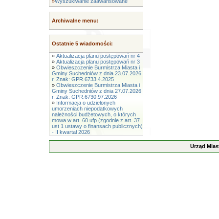
»
Wyszukiwanie zaawansowane
Archiwalne menu:
Ostatnie 5 wiadomości:
»
Aktualizacja planu postępowań nr 4
»
Aktualizacja planu postępowań nr 3
»
Obwieszczenie Burmistrza Miasta i
Gminy Suchedniów z dnia 23.07.2026
r. Znak: GPR.6733.4.2025
»
Obwieszczenie Burmistrza Miasta i
Gminy Suchedniów z dnia 27.07.2026
r. Znak: GPR.6730.97.2026
»
Informacja o udzielonych
umorzeniach niepodatkowych
należności budżetowych, o których
mowa w art. 60 ufp (zgodnie z art. 37
ust 1 ustawy o finansach publicznych)
- II kwartał 2026
Urząd Mias