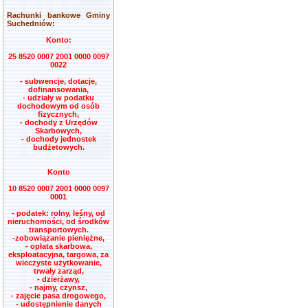
Rachunki bankowe Gminy
Suchedniów:
Konto:
25 8520 0007 2001 0000 0097
0022
- subwencje, dotacje,
dofinansowania,
- udziały w podatku
dochodowym od osób
fizycznych,
- dochody z Urzędów
Skarbowych,
- dochody jednostek
budżetowych.
Konto
10 8520 0007 2001 0000 0097
0001
- podatek: rolny, leśny, od
nieruchomości, od środków
transportowych.
-zobowiązanie pieniężne,
- opłata skarbowa,
eksploatacyjna, targowa, za
wieczyste użytkowanie,
trwały zarząd,
- dzierżawy,
- najmy, czynsz,
- zajęcie pasa drogowego,
- udostępnienie danych