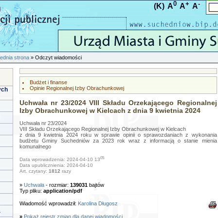
0
+
-
(K)
A
A
A
ednia strona
» Odczyt wiadomości
Budżet i finanse
Opinie Regionalnej Izby Obrachunkowej
ych
Uchwała nr 23/2024 VIII Składu Orzekającego Regionalnej
Izby Obrachunkowej w Kielcach z dnia 9 kwietnia 2024
Uchwała nr 23/2024
VIII Składu Orzekającego Regionalnej Izby Obrachunkowej w Kielcach
z dnia 9 kwietnia 2024 roku w sprawie opinii o sprawozdaniach z wykonania
budżetu Gminy Suchedniów za 2023 rok wraz z informacją o stanie mienia
komunalnego
05
Data wprowadzenia: 2024-04-10 13
Data upublicznienia: 2024-04-10
Art. czytany:
1812
razy
»
Uchwała
- rozmiar:
139031
bajtów
Typ pliku:
application/pdf
Wiadomość wprowadził:
Karolina Długosz
a
»
Pokaż rejestr zmian dla danej wiadomości