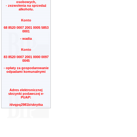
osobowych,
- zezwolenia na sprzedaż
alkoholu.
Konto
68 8520 0007 2001 0005 5853
0001
- wadia
Konto
83 8520 0007 2001 0000 0097
0045
- opłaty za gospodarowanie
odpadami komunalnymi
Adres elektronicznej
skrzynki podawczej e-
PUAP:
/dvqpq2981b/skrytka