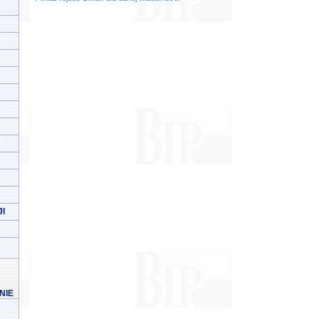
I
NIE