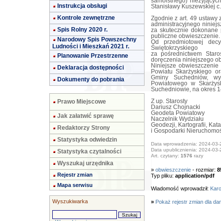
samoistnego) nieżyjących
Instrukcja obsługi
Stanisławy Kuszewskiej c.
Kontrole zewnętrzne
Zgodnie z art. 49 ustawy
administracyjnego niniej
Spis Rolny 2020 r.
za skutecznie dokonane 
publiczne obwieszczenie.
Narodowy Spis Powszechny
Od przedmiotowej decy
Ludności i Mieszkań 2021 r.
Świętokrzyskiego
za pośrednictwem Staro
Planowanie Przestrzenne
doręczenia niniejszego o
Niniejsze obwieszczenie p
Deklaracja dostępności
Powiatu Skarżyskiego ora
Gminy Suchedniów, wyw
Dokumenty do pobrania
Powiatowego w Skarżys
Suchedniowie, na okres 14
Prawo Miejscowe
Z up. Starosty
Dariusz Chojnacki
Geodeta Powiatowy
Jak załatwić sprawę
Naczelnik Wydziału
Geodezji, Kartografii, Kata
Redaktorzy Strony
i Gospodarki Nieruchomo
Statystyka odwiedzin
Data wprowadzenia: 2024-03-
Data upublicznienia: 2024-03-
Statystyka czytalności
Art. czytany:
1576
razy
Wyszukaj urzędnika
»
obwieszczenie
- rozmiar:
8
Rejestr zmian
Typ pliku:
application/pdf
Mapa serwisu
Wiadomość wprowadził:
Karo
Wyszukiwarka
»
Pokaż rejestr zmian dla da