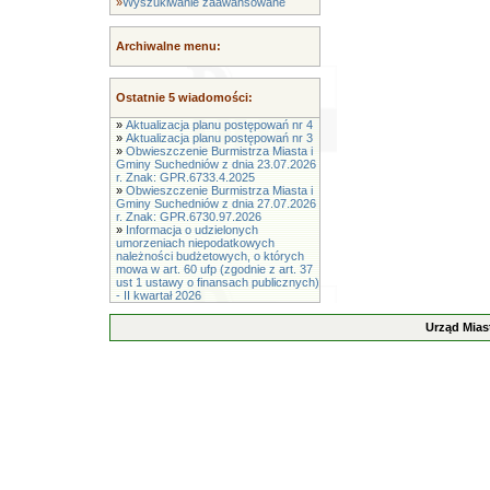
»
Wyszukiwanie zaawansowane
Archiwalne menu:
Ostatnie 5 wiadomości:
»
Aktualizacja planu postępowań nr 4
»
Aktualizacja planu postępowań nr 3
»
Obwieszczenie Burmistrza Miasta i
Gminy Suchedniów z dnia 23.07.2026
r. Znak: GPR.6733.4.2025
»
Obwieszczenie Burmistrza Miasta i
Gminy Suchedniów z dnia 27.07.2026
r. Znak: GPR.6730.97.2026
»
Informacja o udzielonych
umorzeniach niepodatkowych
należności budżetowych, o których
mowa w art. 60 ufp (zgodnie z art. 37
ust 1 ustawy o finansach publicznych)
- II kwartał 2026
Urząd Mias