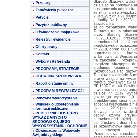
Starosta Skarżyski wykon
Przetargi
działając na podstawie a
postępowania administracy
Zamówienia publiczne
ze zmianami) w związku z art
2 ustawy z dnia 21 sierpn
Petycje
jednolity: Dz. U. z 2023 r.
zawiadamia
Pożytek publiczny
że po rozpatrzeniu wnio
Tarnowie, reprezentowan
Oświadczenia majątkowe
przez Starostę Skarż
II.6821.3.3.2023 orzek
Rejestry i ewidencje
nieruchomości położon
świętokrzyskie, oznaczon
Oferty pracy
nr 2219, obręb 0001 Su
poprzez udzielenie Inwes
Kontakt
w Tarnowie, ul. Wojciech
na założenie i przepro
Wybory i Referenda
urządzeń służących do
średniego ciśnienia, w
PROGRAMY, STRATEGIE
„przebudowa sieci gazowej
Topolowej w mieście Suc
OCHRONA ŚRODOWISKA
prawo wstępu na wyżej
robót budowlanych związ
Raport o stanie gminy
PE 100RC dn 40. Powierz
inwestycji (strefa ogran
PROGRAM REWITALIZACJI
działce nr 2219 wynos
gazociągu wynosi 1,0
Ponowne wykorzystanie
projektowanej sieci gaz
Wniosek o udostępnienie
sposobu korzystania z ni
działce nr 2219 przedstawi
informacji publicznej
Z uwagi na fakt, iż do d
PUBLICZNIE DOSTĘPNY
osoby, którym przysł
WYKAZ DANYCH O
nieruchomości objętej p
ŚRODOWISKU, JEGO
ust. 6 ustawy z dnia 21 
WYKORZYSTANIU I OCHRONIE
że przedmiotowa nieruch
stanie prawnym.
Obwieszczenia Wojewody
Przedmiotowa nieruchomo
Świętokrzyskiego