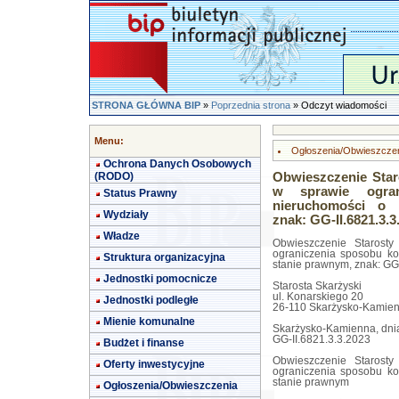
STRONA GŁÓWNA BIP
»
Poprzednia strona
» Odczyt wiadomości
Menu:
Ogłoszenia/Obwieszcze
Ochrona Danych Osobowych
(RODO)
Obwieszczenie Star
w sprawie ogran
Status Prawny
nieruchomości o 
Wydziały
znak: GG-II.6821.3.3
Władze
Obwieszczenie Starosty
ograniczenia sposobu ko
Struktura organizacyjna
stanie prawnym, znak: GG
Jednostki pomocnicze
Starosta Skarżyski
ul. Konarskiego 20
Jednostki podległe
26-110 Skarżysko-Kamie
Mienie komunalne
Skarżysko-Kamienna, dnia
GG-II.6821.3.3.2023
Budżet i finanse
Obwieszczenie Starosty
Oferty inwestycyjne
ograniczenia sposobu ko
stanie prawnym
Ogłoszenia/Obwieszczenia