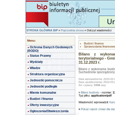
STRONA GŁÓWNA BIP
»
Poprzednia strona
» Odczyt wiadomości
Menu:
Budżet i finanse
Sprawozdania finansowe
Ochrona Danych Osobowych
(RODO)
Bilans z wykonan
Status Prawny
terytorialnego - G
Wydziały
31.12.2023 r.
Władze
Bilans z wykonania budże
Suchedniów sporządzony n
Struktura organizacyjna
Data wprowadzenia: 2024-03-
Jednostki pomocnicze
Data upublicznienia: 2024-03-
Art. czytany:
1538
razy
Jednostki podległe
Mienie komunalne
»
Bilans budżetu
- rozmiar:
1
Typ pliku:
application/pdf
Budżet i finanse
Wiadomość wprowadził:
Karo
Oferty inwestycyjne
»
Pokaż rejestr zmian dla da
Ogłoszenia/Obwieszczenia