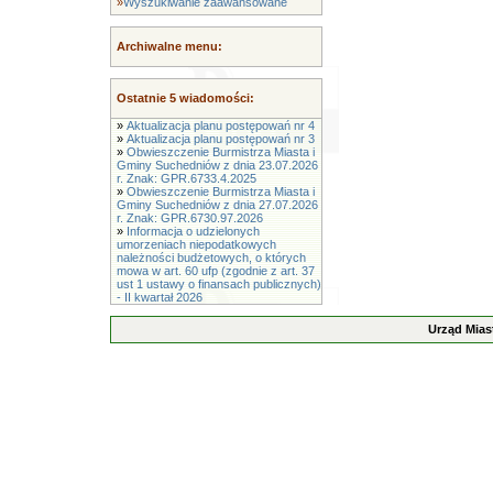
»
Wyszukiwanie zaawansowane
Archiwalne menu:
Ostatnie 5 wiadomości:
»
Aktualizacja planu postępowań nr 4
»
Aktualizacja planu postępowań nr 3
»
Obwieszczenie Burmistrza Miasta i
Gminy Suchedniów z dnia 23.07.2026
r. Znak: GPR.6733.4.2025
»
Obwieszczenie Burmistrza Miasta i
Gminy Suchedniów z dnia 27.07.2026
r. Znak: GPR.6730.97.2026
»
Informacja o udzielonych
umorzeniach niepodatkowych
należności budżetowych, o których
mowa w art. 60 ufp (zgodnie z art. 37
ust 1 ustawy o finansach publicznych)
- II kwartał 2026
Urząd Mias