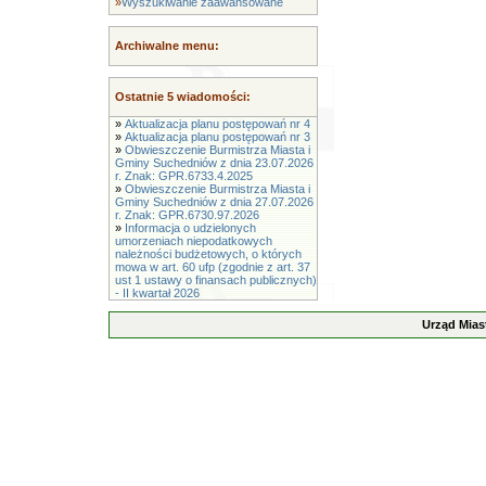
»
Wyszukiwanie zaawansowane
Archiwalne menu:
Ostatnie 5 wiadomości:
»
Aktualizacja planu postępowań nr 4
»
Aktualizacja planu postępowań nr 3
»
Obwieszczenie Burmistrza Miasta i
Gminy Suchedniów z dnia 23.07.2026
r. Znak: GPR.6733.4.2025
»
Obwieszczenie Burmistrza Miasta i
Gminy Suchedniów z dnia 27.07.2026
r. Znak: GPR.6730.97.2026
»
Informacja o udzielonych
umorzeniach niepodatkowych
należności budżetowych, o których
mowa w art. 60 ufp (zgodnie z art. 37
ust 1 ustawy o finansach publicznych)
- II kwartał 2026
Urząd Mias