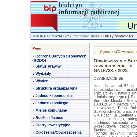
STRONA GŁÓWNA BIP
»
Poprzednia strona
» Odczyt wiadomości
Menu:
Ogłoszenia/Obwieszcze
Ochrona Danych Osobowych
(RODO)
Obwieszczenie Burm
zawaidomienie o 
Status Prawny
GNI.6733.7.2023
Wydziały
OBWIESZCZENIE
Władze
Na podstawie art. 53 ust.
Struktura organizacyjna
zagospodarowaniu przestr
oraz art. 49 ustawy z d
Jednostki pomocnicze
administracyjnego (t.j. Dz.
Burmistrz Miasta i Gmi
Jednostki podległe
18.03.2024 r., decyzji Nr
na wniosek Pana Dobie
Mienie komunalne
Gazownictwa Sp. z o.o. z
w Kielcach, ul. Loefflera 2
Budżet i finanse
celu publicznego, pole
średniego ciśnienia w
Oferty inwestycyjne
„Przebudowa gazociąg
Suchedniów, ul. Leśna” 
Ogłoszenia/Obwieszczenia
4677/20, 4677/22, 4677/