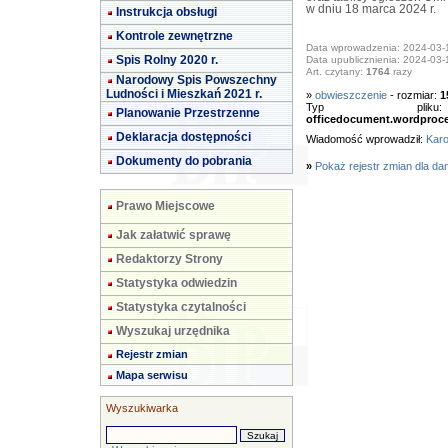
w dniu 18 marca 2024 r.
Instrukcja obsługi
Kontrole zewnętrzne
Data wprowadzenia: 2024-03-
Spis Rolny 2020 r.
Data upublicznienia: 2024-03-
Art. czytany:
1764
razy
Narodowy Spis Powszechny
Ludności i Mieszkań 2021 r.
»
obwieszczenie
- rozmiar:
1
Typ pl
Planowanie Przestrzenne
officedocument.wordproc
Deklaracja dostępności
Wiadomość wprowadził:
Karo
Dokumenty do pobrania
»
Pokaż rejestr zmian dla da
Prawo Miejscowe
Jak załatwić sprawę
Redaktorzy Strony
Statystyka odwiedzin
Statystyka czytalności
Wyszukaj urzędnika
Rejestr zmian
Mapa serwisu
Wyszukiwarka