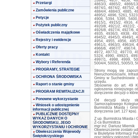
5384/2, 4857, 4858, 48
Przetargi
4863/3, 4865/2, 4866/13
4874/1, 4874/2, 4875/2, 
Zamówienia publiczne
4884/4, 4884/3, 4885, 48
4895/2, 4896, 5261, 5323
Petycje
4906, 5394, 5395, 5400,
4915/1, 4915/2, 4916, 4
Pożytek publiczny
4920/8, 4921/2, 4922/2, 
4926/8, 4927/4, 4927/6, 
Oświadczenia majątkowe
4935, 4936/3, 4938, 493
4945/2, 4945/3, 4949/1, 
Rejestry i ewidencje
4954, 4955, 4956, 4957
4961/1, 4963/3, 4963/4, 
Oferty pracy
4966/6, 4967/7, 4967/4,
4972, 4977/2, 4977/3, 4
Kontakt
5324, 4990, 4992/1, 4993
4997/1, 4998, 4999, 50
Wybory i Referenda
5004/4, 5005/1, 5005/3, 5
PROGRAMY, STRATEGIE
Strony mogą się zapozn
Nieruchomościami, Infras
OCHRONA ŚRODOWISKA
Gminy w Suchedniowie ul
urzędu.
Raport o stanie gminy
Stosownie do art. 49 
ogłoszenia niniejszego ob
PROGRAM REWITALIZACJI
doręczenie decyzji o któr
Ponowne wykorzystanie
Od decyzji służy s
Samorządowego Kolegium
Wniosek o udostępnienie
Burmistrza Miasta i Gmi
informacji publicznej
doręczenia (art. 127 kpa).
PUBLICZNIE DOSTĘPNY
WYKAZ DANYCH O
Z up. Burmistrza Miasta i
ŚRODOWISKU, JEGO
Z-ca Burmistrza
mgr inż. Dariusz Miernik
WYKORZYSTANIU I OCHRONIE
Obwieszczenie zostało u
Obwieszczenia Wojewody
w Biuletynie Informacji Pu
Świętokrzyskiego
oraz tablicy ogłoszeń UM