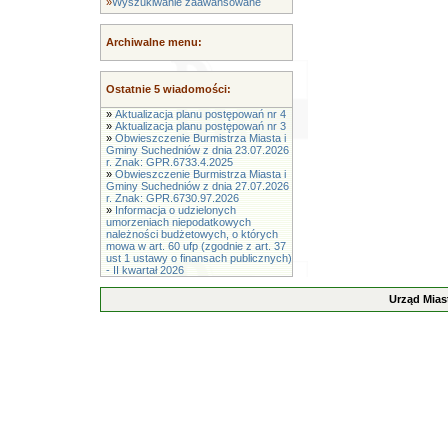
»
Wyszukiwanie zaawansowane
Archiwalne menu:
Ostatnie 5 wiadomości:
»
Aktualizacja planu postępowań nr 4
»
Aktualizacja planu postępowań nr 3
»
Obwieszczenie Burmistrza Miasta i
Gminy Suchedniów z dnia 23.07.2026
r. Znak: GPR.6733.4.2025
»
Obwieszczenie Burmistrza Miasta i
Gminy Suchedniów z dnia 27.07.2026
r. Znak: GPR.6730.97.2026
»
Informacja o udzielonych
umorzeniach niepodatkowych
należności budżetowych, o których
mowa w art. 60 ufp (zgodnie z art. 37
ust 1 ustawy o finansach publicznych)
- II kwartał 2026
Urząd Mias