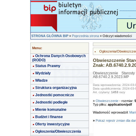
STRONA GŁÓWNA BIP
»
Poprzednia strona
» Odczyt wiadomości
Menu:
Ogłoszenia/Obwieszcze
Ochrona Danych Osobowych
(RODO)
Obwieszczenie Staro
Znak: AB.6740.2.9.2
Status Prawny
Wydziały
Obwieszczenie Starost
AB.6740.2.9.2023.MP
Władze
Data wprowadzenia: 2024-03-
Struktura organizacyjna
Data upublicznienia: 2024-03-
Art. czytany:
1453
razy
Jednostki pomocnicze
»
Obwieszczenie
- rozmiar:
Jednostki podległe
Typ pliku:
application/pdf
Mienie komunalne
Wiadomość wprowadził:
Mari
Budżet i finanse
»
Pokaż rejestr zmian dla da
Oferty inwestycyjne
Ogłoszenia/Obwieszczenia