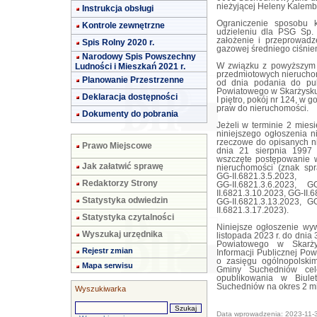
nieżyjącej Heleny Kalemby 
Instrukcja obsługi
Ograniczenie sposobu 
Kontrole zewnętrzne
udzieleniu dla PSG Sp.
założenie i przeprowadz
Spis Rolny 2020 r.
gazowej średniego ciśnien
Narodowy Spis Powszechny
Ludności i Mieszkań 2021 r.
W związku z powyższym 
przedmiotowych nieruchomo
Planowanie Przestrzenne
od dnia podania do pub
Powiatowego w Skarżysku-
Deklaracja dostępności
I piętro, pokój nr 124, 
praw do nieruchomości.
Dokumenty do pobrania
Jeżeli w terminie 2 mies
niniejszego ogłoszenia n
rzeczowe do opisanych ni
Prawo Miejscowe
dnia 21 sierpnia 1997 
wszczęte postępowanie w
Jak załatwić sprawę
nieruchomości (znak spra
GG-II.6821.3.5.2023,
Redaktorzy Strony
GG-II.6821.3.6.2023, GG
II.6821.3.10.2023, GG-II.
Statystyka odwiedzin
GG-II.6821.3.13.2023, GG
II.6821.3.17.2023).
Statystyka czytalności
Niniejsze ogłoszenie wyw
Wyszukaj urzędnika
listopada 2023 r. do dnia 
Powiatowego w Skarżys
Rejestr zmian
Informacji Publicznej Po
o zasięgu ogólnopolskim
Mapa serwisu
Gminy Suchedniów cel
opublikowania w Biulet
Suchedniów na okres 2 mi
Wyszukiwarka
Data wprowadzenia: 2023-11-