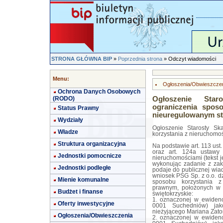
STRONA GŁÓWNA BIP
»
Poprzednia strona
» Odczyt wiadomości
Menu:
Ogłoszenia/Obwieszcze
Ochrona Danych Osobowych
(RODO)
Ogłoszenie Star
ograniczenia spos
Status Prawny
nieuregulowanym s
Wydziały
Ogłoszenie Starosty Sk
Władze
korzystania z nieruchomo
Struktura organizacyjna
Na podstawie art. 113 ust. 6
oraz art. 124a ustawy
Jednostki pomocnicze
nieruchomościami (tekst j
wykonując zadanie z zakr
Jednostki podległe
podaje do publicznej wia
wniosek PSG Sp. z o.o. d
Mienie komunalne
sposobu korzystania z
prawnym, położonych w 
Budżet i finanse
świętokrzyskie:
1. oznaczonej w ewiden
Oferty inwestycyjne
0001 Suchedniów) jak
nieżyjącego Mariana Zators
Ogłoszenia/Obwieszczenia
2. oznaczonej w ewiden