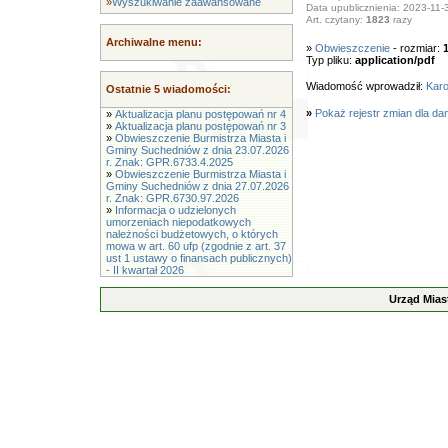
»
Wyszukiwanie zaawansowane
Data upublicznienia: 2023-11-
Art. czytany:
1823
razy
Archiwalne menu:
»
Obwieszczenie
- rozmiar:
Typ pliku:
application/pdf
Wiadomość wprowadził:
Karo
Ostatnie 5 wiadomości:
»
Pokaż rejestr zmian dla da
»
Aktualizacja planu postępowań nr 4
»
Aktualizacja planu postępowań nr 3
»
Obwieszczenie Burmistrza Miasta i
Gminy Suchedniów z dnia 23.07.2026
r. Znak: GPR.6733.4.2025
»
Obwieszczenie Burmistrza Miasta i
Gminy Suchedniów z dnia 27.07.2026
r. Znak: GPR.6730.97.2026
»
Informacja o udzielonych
umorzeniach niepodatkowych
należności budżetowych, o których
mowa w art. 60 ufp (zgodnie z art. 37
ust 1 ustawy o finansach publicznych)
- II kwartał 2026
Urząd Mias