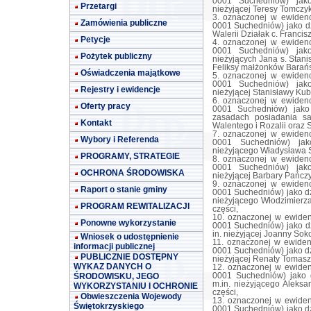
0001 Suchedniów) jako
Przetargi
nieżyjącej Teresy Tomczyk 
3. oznaczonej w ewiden
Zamówienia publiczne
0001 Suchedniów) jako dz
Walerii Działak c. Francisz
Petycje
4. oznaczonej w ewiden
0001 Suchedniów) jako
Pożytek publiczny
nieżyjących Jana s. Stani
Feliksy małżonków Barańs
Oświadczenia majątkowe
5. oznaczonej w ewiden
0001 Suchedniów) jako
Rejestry i ewidencje
nieżyjącej Stanisławy Kubi
6. oznaczonej w ewiden
Oferty pracy
0001 Suchedniów) jako 
zasadach posiadania sa
Kontakt
Walentego i Rozalii oraz 
7. oznaczonej w ewiden
Wybory i Referenda
0001 Suchedniów) jak
nieżyjącego Władysława St
PROGRAMY, STRATEGIE
8. oznaczonej w ewiden
0001 Suchedniów) jako
OCHRONA ŚRODOWISKA
nieżyjącej Barbary Pańczy
9. oznaczonej w ewiden
Raport o stanie gminy
0001 Suchedniów) jako dz
nieżyjącego Włodzimierza 
PROGRAM REWITALIZACJI
części,
10. oznaczonej w ewiden
Ponowne wykorzystanie
0001 Suchedniów) jako dz
in. nieżyjącej Joanny Sokoł
Wniosek o udostępnienie
11. oznaczonej w ewiden
informacji publicznej
0001 Suchedniów) jako dz
PUBLICZNIE DOSTĘPNY
nieżyjącej Renaty Tomaszew
WYKAZ DANYCH O
12. oznaczonej w ewiden
ŚRODOWISKU, JEGO
0001 Suchedniów) jako d
m.in. nieżyjącego Aleksan
WYKORZYSTANIU I OCHRONIE
części,
Obwieszczenia Wojewody
13. oznaczonej w ewiden
Świętokrzyskiego
0001 Suchedniów) jako dz