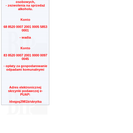
osobowych,
- zezwolenia na sprzedaż
alkoholu.
Konto
68 8520 0007 2001 0005 5853
0001
- wadia
Konto
83 8520 0007 2001 0000 0097
0045
- opłaty za gospodarowanie
odpadami komunalnymi
Adres elektronicznej
skrzynki podawczej e-
PUAP:
/dvqpq2981b/skrytka