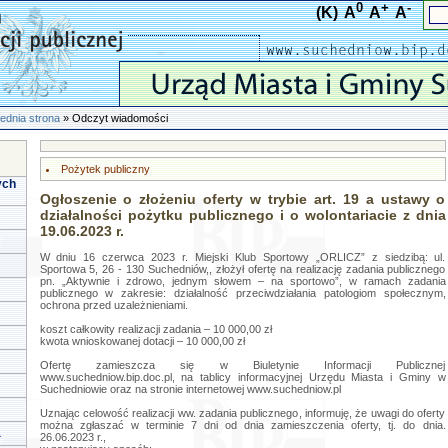
0
+
-
(K)
A
A
A
ednia strona
» Odczyt wiadomości
Pożytek publiczny
ych
Ogłoszenie o złożeniu oferty w trybie art. 19 a ustawy o
działalności pożytku publicznego i o wolontariacie z dnia
19.06.2023 r.
W dniu 16 czerwca 2023 r. Miejski Klub Sportowy „ORLICZ” z siedzibą: ul.
Sportowa 5, 26 - 130 Suchedniów,, złożył ofertę na realizację zadania publicznego
pn. „Aktywnie i zdrowo, jednym słowem – na sportowo”, w ramach zadania
publicznego w zakresie: działalność przeciwdziałania patologiom społecznym,
ochrona przed uzależnieniami.
koszt całkowity realizacji zadania – 10 000,00 zł
kwota wnioskowanej dotacji – 10 000,00 zł
Ofertę zamieszcza się w Biuletynie Informacji Publicznej
www.suchedniow.bip.doc.pl, na tablicy informacyjnej Urzędu Miasta i Gminy w
Suchedniowie oraz na stronie internetowej www.suchedniow.pl
Uznając celowość realizacji ww. zadania publicznego, informuję, że uwagi do oferty
można zgłaszać w terminie 7 dni od dnia zamieszczenia oferty, tj. do dnia.
a
26.06.2023 r.,