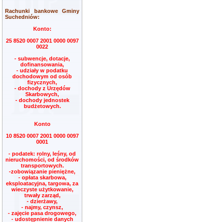
Rachunki bankowe Gminy
Suchedniów:
Konto:
25 8520 0007 2001 0000 0097
0022
- subwencje, dotacje,
dofinansowania,
- udziały w podatku
dochodowym od osób
fizycznych,
- dochody z Urzędów
Skarbowych,
- dochody jednostek
budżetowych.
Konto
10 8520 0007 2001 0000 0097
0001
- podatek: rolny, leśny, od
nieruchomości, od środków
transportowych.
-zobowiązanie pieniężne,
- opłata skarbowa,
eksploatacyjna, targowa, za
wieczyste użytkowanie,
trwały zarząd,
- dzierżawy,
- najmy, czynsz,
- zajęcie pasa drogowego,
- udostępnienie danych