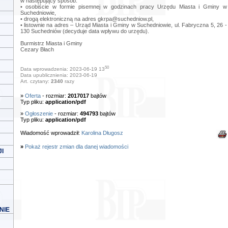
w następujący sposób:
• osobiście w formie pisemnej w godzinach pracy Urzędu Miasta i Gminy w
Suchedniowie,
• drogą elektroniczną na adres
gkrpa@suchedniow.pl
,
• listownie na adres – Urząd Miasta i Gminy w Suchedniowie, ul. Fabryczna 5, 26 -
130 Suchedniów (decyduje data wpływu do urzędu).
Burmistrz Miasta i Gminy
Cezary Błach
50
Data wprowadzenia: 2023-06-19 13
Data upublicznienia: 2023-06-19
Art. czytany:
2340
razy
»
Oferta
- rozmiar:
2017017
bajtów
Typ pliku:
application/pdf
»
Ogłoszenie
- rozmiar:
494793
bajtów
Typ pliku:
application/pdf
Wiadomość wprowadził:
Karolina Długosz
»
Pokaż rejestr zmian dla danej wiadomości
I
NIE