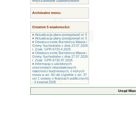
»
Wyszukiwanie zaawansowane
Archiwalne menu:
Ostatnie 5 wiadomości:
»
Aktualizacja planu postępowań nr 4
»
Aktualizacja planu postępowań nr 3
»
Obwieszczenie Burmistrza Miasta i
Gminy Suchedniów z dnia 23.07.2026
r. Znak: GPR.6733.4.2025
»
Obwieszczenie Burmistrza Miasta i
Gminy Suchedniów z dnia 27.07.2026
r. Znak: GPR.6730.97.2026
»
Informacja o udzielonych
umorzeniach niepodatkowych
należności budżetowych, o których
mowa w art. 60 ufp (zgodnie z art. 37
ust 1 ustawy o finansach publicznych)
- II kwartał 2026
Urząd Mias