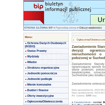
STRONA GŁÓWNA BIP
»
Poprzednia strona
» Odczyt wiadomości
Menu:
Ogłoszenia/Obwieszcze
Ochrona Danych Osobowych
(RODO)
Zawiadomienie Star
decyzji ogranic
Status Prawny
nieruchomości o 
Wydziały
położonej w Suched
Władze
Zawiadomienie Starost
ograniczającej sposób k
Struktura organizacyjna
stanie prawnym, położo
świętokrzyskie, oznac
Jednostki pomocnicze
Suchedniów jako działka 
Jednostki podległe
Zawiadomienie umieszczono
Mienie komunalne
Budżet i finanse
Data wprowadzenia: 2023-05-
Data upublicznienia: 2023-05-
Oferty inwestycyjne
Art. czytany:
2285
razy
Ogłoszenia/Obwieszczenia
»
Zawiadomienie
- rozmiar:
8