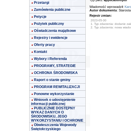
Typ pliku:
application/pdf
Przetargi
Wiadomość wprowadził:
Karo
Zamówienia publiczne
Autor dokumentu
: Starost
Rejestr zmian:
Petycje
2023-05-30
Pożytek publiczny
1. Typ zdarzenia: dodanie załą
2. Typ zdarzenia: nowa wiad
Oświadczenia majątkowe
Rejestry i ewidencje
Oferty pracy
Kontakt
Wybory i Referenda
PROGRAMY, STRATEGIE
OCHRONA ŚRODOWISKA
Raport o stanie gminy
PROGRAM REWITALIZACJI
Ponowne wykorzystanie
Wniosek o udostępnienie
informacji publicznej
PUBLICZNIE DOSTĘPNY
WYKAZ DANYCH O
ŚRODOWISKU, JEGO
WYKORZYSTANIU I OCHRONIE
Obwieszczenia Wojewody
Świętokrzyskiego