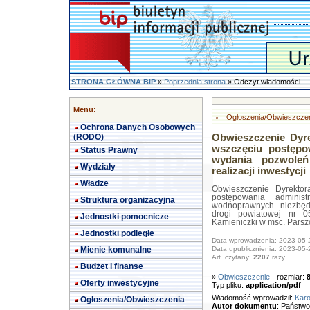
STRONA GŁÓWNA BIP
»
Poprzednia strona
» Odczyt wiadomości
Menu:
Ogłoszenia/Obwieszcze
Ochrona Danych Osobowych
(RODO)
Obwieszczenie Dyr
wszczęciu postępo
Status Prawny
wydania pozwole
Wydziały
realizacji inwestycji
Władze
Obwieszczenie Dyrekto
postępowania adminis
Struktura organizacyjna
wodnoprawnych niezbędn
drogi powiatowej nr 0
Jednostki pomocnicze
Kamieniczki w msc. Parsz
Jednostki podległe
Data wprowadzenia: 2023-05-
Mienie komunalne
Data upublicznienia: 2023-05-
Art. czytany:
2207
razy
Budżet i finanse
»
Obwieszczenie
- rozmiar:
Oferty inwestycyjne
Typ pliku:
application/pdf
Wiadomość wprowadził:
Karo
Ogłoszenia/Obwieszczenia
Autor dokumentu
: Państw