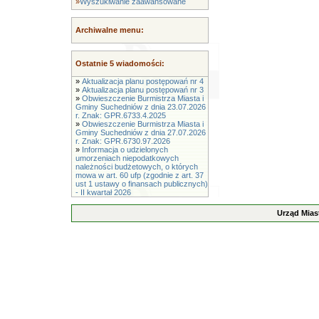
»
Wyszukiwanie zaawansowane
Archiwalne menu:
Ostatnie 5 wiadomości:
»
Aktualizacja planu postępowań nr 4
»
Aktualizacja planu postępowań nr 3
»
Obwieszczenie Burmistrza Miasta i
Gminy Suchedniów z dnia 23.07.2026
r. Znak: GPR.6733.4.2025
»
Obwieszczenie Burmistrza Miasta i
Gminy Suchedniów z dnia 27.07.2026
r. Znak: GPR.6730.97.2026
»
Informacja o udzielonych
umorzeniach niepodatkowych
należności budżetowych, o których
mowa w art. 60 ufp (zgodnie z art. 37
ust 1 ustawy o finansach publicznych)
- II kwartał 2026
Urząd Mias