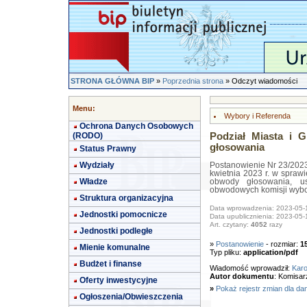
STRONA GŁÓWNA BIP
»
Poprzednia strona
» Odczyt wiadomości
Menu:
Wybory i Referenda
Ochrona Danych Osobowych
(RODO)
Podział Miasta i 
głosowania
Status Prawny
Wydziały
Postanowienie Nr 23/2023
kwietnia 2023 r. w spraw
Władze
obwody głosowania, us
obwodowych komisji wyb
Struktura organizacyjna
Data wprowadzenia: 2023-05-
Jednostki pomocnicze
Data upublicznienia: 2023-05-
Art. czytany:
4052
razy
Jednostki podległe
»
Postanowienie
- rozmiar:
1
Mienie komunalne
Typ pliku:
application/pdf
Budżet i finanse
Wiadomość wprowadził:
Karo
Autor dokumentu
: Komisar
Oferty inwestycyjne
»
Pokaż rejestr zmian dla da
Ogłoszenia/Obwieszczenia