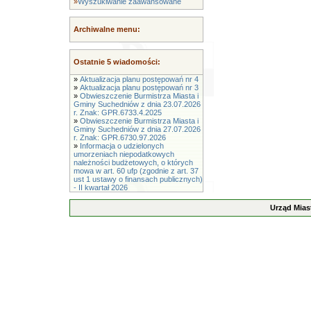
»
Wyszukiwanie zaawansowane
Archiwalne menu:
Ostatnie 5 wiadomości:
»
Aktualizacja planu postępowań nr 4
»
Aktualizacja planu postępowań nr 3
»
Obwieszczenie Burmistrza Miasta i
Gminy Suchedniów z dnia 23.07.2026
r. Znak: GPR.6733.4.2025
»
Obwieszczenie Burmistrza Miasta i
Gminy Suchedniów z dnia 27.07.2026
r. Znak: GPR.6730.97.2026
»
Informacja o udzielonych
umorzeniach niepodatkowych
należności budżetowych, o których
mowa w art. 60 ufp (zgodnie z art. 37
ust 1 ustawy o finansach publicznych)
- II kwartał 2026
Urząd Mias