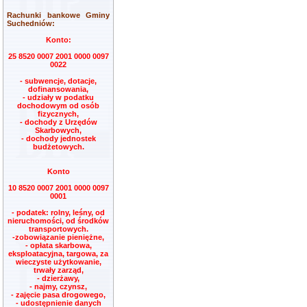
Rachunki bankowe Gminy
Suchedniów:
Konto:
25 8520 0007 2001 0000 0097
0022
- subwencje, dotacje,
dofinansowania,
- udziały w podatku
dochodowym od osób
fizycznych,
- dochody z Urzędów
Skarbowych,
- dochody jednostek
budżetowych.
Konto
10 8520 0007 2001 0000 0097
0001
- podatek: rolny, leśny, od
nieruchomości, od środków
transportowych.
-zobowiązanie pieniężne,
- opłata skarbowa,
eksploatacyjna, targowa, za
wieczyste użytkowanie,
trwały zarząd,
- dzierżawy,
- najmy, czynsz,
- zajęcie pasa drogowego,
- udostępnienie danych