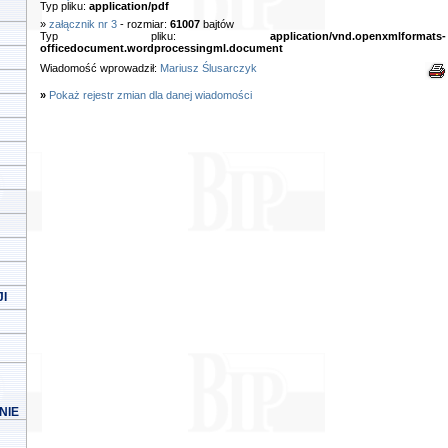
Typ pliku:
application/pdf
»
załącznik nr 3
- rozmiar:
61007
bajtów
Typ pliku:
application/vnd.openxmlformats-
officedocument.wordprocessingml.document
Wiadomość wprowadził:
Mariusz Ślusarczyk
»
Pokaż rejestr zmian dla danej wiadomości
I
NIE