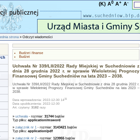
0
+
-
(K)
A
A
A
ednia strona
» Odczyt wiadomości
Budżet i finanse
Budżet
ych
Uchwała Nr 339/LII/2022 Rady Miejskiej w Suchedniowie z
dnia 28 grudnia 2022 r. w sprawie Wieloletniej Prognozy
Finansowej Gminy Suchedniów na lata 2023 – 2038.
Uchwała Nr 339/LII/2022 Rady Miejskiej w Suchedniowie z dnia 28 grudnia 2022 r.
w sprawie Wieloletniej Prognozy Finansowej Gminy Suchedniów na lata 2023 –
2038.
31
Data wprowadzenia: 2022-12-30 14
Data upublicznienia: 2022-12-30
Art. czytany:
3182
razy
»
uchwała
- rozmiar:
31744
bajtów
Typ pliku:
application/msword
»
załącznik nr 1
- rozmiar:
3143421
bajtów
Typ pliku:
application/pdf
a
»
załącznik nr 2
- rozmiar:
123955
bajtów