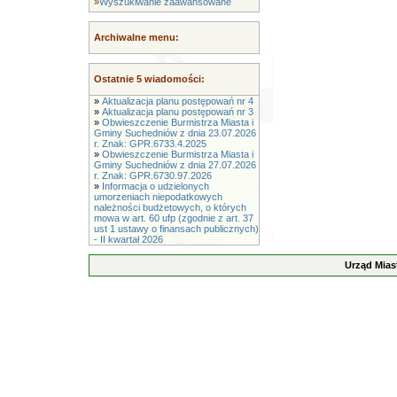
»
Wyszukiwanie zaawansowane
Archiwalne menu:
Ostatnie 5 wiadomości:
»
Aktualizacja planu postępowań nr 4
»
Aktualizacja planu postępowań nr 3
»
Obwieszczenie Burmistrza Miasta i
Gminy Suchedniów z dnia 23.07.2026
r. Znak: GPR.6733.4.2025
»
Obwieszczenie Burmistrza Miasta i
Gminy Suchedniów z dnia 27.07.2026
r. Znak: GPR.6730.97.2026
»
Informacja o udzielonych
umorzeniach niepodatkowych
należności budżetowych, o których
mowa w art. 60 ufp (zgodnie z art. 37
ust 1 ustawy o finansach publicznych)
- II kwartał 2026
Urząd Mias