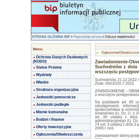
STRONA GŁÓWNA BIP
»
Poprzednia strona
» Odczyt wiadomości
Menu:
Ogłoszenia/Obwieszcze
Ochrona Danych Osobowych
(RODO)
Zawiadomienie-Obwi
Suchedniów z dnia 2
Status Prawny
wszczęciu postępo
Wydziały
Suchedniów, 21.12.2022 r
Władze
Znak: GNI.6220.7.2022
Struktura organizacyjna
ZAWIADOMIENIE – OBW
o wszczęciu postępowani
Jednostki pomocnicze
Na podstawie art. 85 us
Jednostki podległe
udostępnianiu informa
społeczeństwa w ochroni
Mienie komunalne
środowisko (t.j. Dz. U. z 
art. 49 ustawy z dnia
Budżet i finanse
administracyjnego (t.j. Dz.
74 ust. 3 ustawy z dnia 3 
Oferty inwestycyjne
2008 r. ooś
Ogłoszenia/Obwieszczenia
zawiadamiam strony post