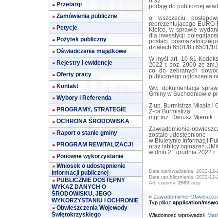
oraz
Przetargi
podaję do publicznej wia
Zamówienia publiczne
o wszczęciu postępow
reprezentującego EURO-E
Petycje
Kielce, w sprawie wydan
dla inwestycji polegają
Pożytek publiczny
postaci posmażalniczeg
działach 6501/8 i 6501/1
Oświadczenia majątkowe
W myśl art. 10 §1 Kodeks
Rejestry i ewidencje
2022 r. poz. 2000 ze zm.
co do zebranych dowod
Oferty pracy
publicznego ogłoszenia n
Kontakt
Ww. dokumentacja sprawy
Gminy w Suchedniowie prz
Wybory i Referenda
Z up. Burmistrza Miasta i
PROGRAMY, STRATEGIE
Z-ca Burmistrza
mgr inż. Dariusz Miernik
OCHRONA ŚRODOWISKA
Zawiadomienie-obwieszc
Raport o stanie gminy
zostało udostępnione
w Biuletynie Informacji Pu
PROGRAM REWITALIZACJI
oraz tablicy ogłoszeń UM
w dniu 21 grudnia 2022 r.
Ponowne wykorzystanie
Wniosek o udostępnienie
Data wprowadzenia: 2022-12-
informacji publicznej
Data upublicznienia: 2022-12-
PUBLICZNIE DOSTĘPNY
Art. czytany:
2593
razy
WYKAZ DANYCH O
ŚRODOWISKU, JEGO
»
Zawiadomienie-Obwieszcz
WYKORZYSTANIU I OCHRONIE
Typ pliku:
application/mswo
Obwieszczenia Wojewody
Świętokrzyskiego
Wiadomość wprowadził:
Mari