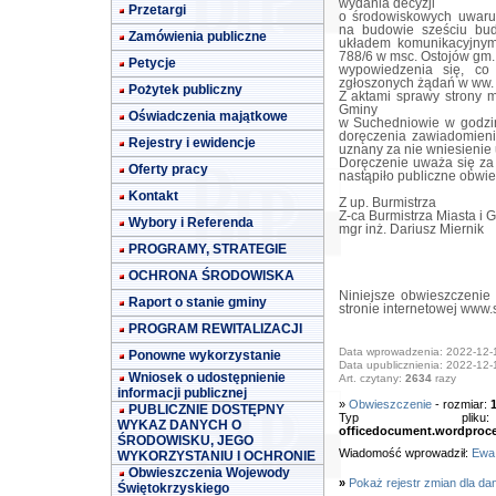
wydania decyzji
Przetargi
o środowiskowych uwaru
na budowie sześciu bu
Zamówienia publiczne
układem komunikacyjnym 
788/6 w msc. Ostojów gm.
Petycje
wypowiedzenia się, co
zgłoszonych żądań w ww. 
Pożytek publiczny
Z aktami sprawy strony 
Gminy
Oświadczenia majątkowe
w Suchedniowie w godzin
doręczenia zawiadomieni
Rejestry i ewidencje
uznany za nie wniesienie
Doręczenie uważa się za
Oferty pracy
nastąpiło publiczne obwie
Kontakt
Z up. Burmistrza
Z-ca Burmistrza Miasta i 
Wybory i Referenda
mgr inż. Dariusz Miernik
PROGRAMY, STRATEGIE
OCHRONA ŚRODOWISKA
Niniejsze obwieszczenie
Raport o stanie gminy
stronie internetowej www.
PROGRAM REWITALIZACJI
Data wprowadzenia: 2022-12-
Ponowne wykorzystanie
Data upublicznienia: 2022-12-
Wniosek o udostępnienie
Art. czytany:
2634
razy
informacji publicznej
»
Obwieszczenie
- rozmiar:
PUBLICZNIE DOSTĘPNY
Typ pl
WYKAZ DANYCH O
officedocument.wordproc
ŚRODOWISKU, JEGO
Wiadomość wprowadził:
Ewa
WYKORZYSTANIU I OCHRONIE
Obwieszczenia Wojewody
»
Pokaż rejestr zmian dla da
Świętokrzyskiego