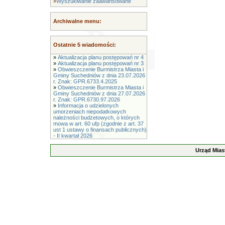
»
Wyszukiwanie zaawansowane
Archiwalne menu:
Ostatnie 5 wiadomości:
»
Aktualizacja planu postępowań nr 4
»
Aktualizacja planu postępowań nr 3
»
Obwieszczenie Burmistrza Miasta i
Gminy Suchedniów z dnia 23.07.2026
r. Znak: GPR.6733.4.2025
»
Obwieszczenie Burmistrza Miasta i
Gminy Suchedniów z dnia 27.07.2026
r. Znak: GPR.6730.97.2026
»
Informacja o udzielonych
umorzeniach niepodatkowych
należności budżetowych, o których
mowa w art. 60 ufp (zgodnie z art. 37
ust 1 ustawy o finansach publicznych)
- II kwartał 2026
Urząd Mias