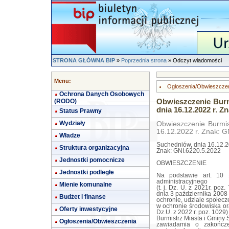
STRONA GŁÓWNA BIP
»
Poprzednia strona
» Odczyt wiadomości
Menu:
Ogłoszenia/Obwieszcze
Ochrona Danych Osobowych
(RODO)
Obwieszczenie Burm
dnia 16.12.2022 r. Z
Status Prawny
Wydziały
Obwieszczenie Burmis
16.12.2022 r. Znak: G
Władze
Suchedniów, dnia 16.12.20
Struktura organizacyjna
Znak: GNI.6220.5.2022
Jednostki pomocnicze
OBWIESZCZENIE
Jednostki podległe
Na podstawie art. 10 
administracyjnego
Mienie komunalne
(t. j. Dz. U. z 2021r. poz
dnia 3 października 2008 
Budżet i finanse
ochronie, udziale społec
w ochronie środowiska or
Oferty inwestycyjne
Dz.U. z 2022 r. poz. 1029)
Burmistrz Miasta i Gminy
Ogłoszenia/Obwieszczenia
zawiadamia o zakończ