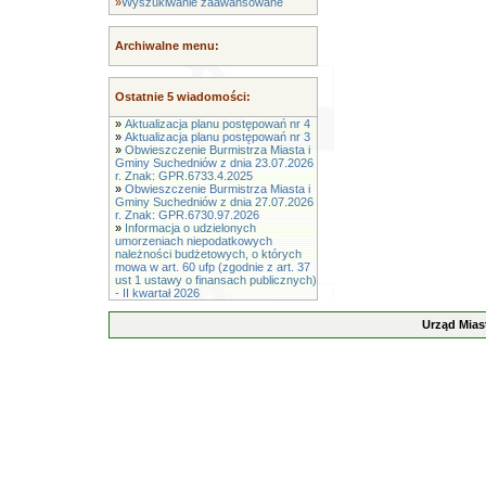
»
Wyszukiwanie zaawansowane
Archiwalne menu:
Ostatnie 5 wiadomości:
»
Aktualizacja planu postępowań nr 4
»
Aktualizacja planu postępowań nr 3
»
Obwieszczenie Burmistrza Miasta i
Gminy Suchedniów z dnia 23.07.2026
r. Znak: GPR.6733.4.2025
»
Obwieszczenie Burmistrza Miasta i
Gminy Suchedniów z dnia 27.07.2026
r. Znak: GPR.6730.97.2026
»
Informacja o udzielonych
umorzeniach niepodatkowych
należności budżetowych, o których
mowa w art. 60 ufp (zgodnie z art. 37
ust 1 ustawy o finansach publicznych)
- II kwartał 2026
Urząd Mias