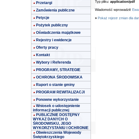
Typ pliku:
application/pdf
Przetargi
Wiadomość wprowadził:
Ewa
Zamówienia publiczne
Petycje
»
Pokaż rejestr zmian dla da
Pożytek publiczny
Oświadczenia majątkowe
Rejestry i ewidencje
Oferty pracy
Kontakt
Wybory i Referenda
PROGRAMY, STRATEGIE
OCHRONA ŚRODOWISKA
Raport o stanie gminy
PROGRAM REWITALIZACJI
Ponowne wykorzystanie
Wniosek o udostępnienie
informacji publicznej
PUBLICZNIE DOSTĘPNY
WYKAZ DANYCH O
ŚRODOWISKU, JEGO
WYKORZYSTANIU I OCHRONIE
Obwieszczenia Wojewody
Świętokrzyskiego