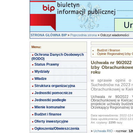
STRONA GŁÓWNA BIP
»
Poprzednia strona
» Odczyt wiadomości
Menu:
Budżet i finanse
Opinie Regionalnej Izby
Ochrona Danych Osobowych
(RODO)
Uchwała nr 90/2022 
Status Prawny
Izby Obrachunkowe
Wydziały
roku
Władze
w sprawie opinii o
Suchedniów na 2023 ro
Struktura organizacyjna
Obrachunkowej w Kiel
Jednostki pomocnicze
Uchwała nr 90/2022 VI
Jednostki podległe
Obrachunkowej w Kielcach
projekcie uchwały budże
Mienie komunalne
Orzekający Regionalnej I
Budżet i finanse
Data wprowadzenia: 2022-12-
Data upublicznienia: 2022-12-
Oferty inwestycyjne
Art. czytany:
2295
razy
Ogłoszenia/Obwieszczenia
»
Uchwała RIO
- rozmiar:
12