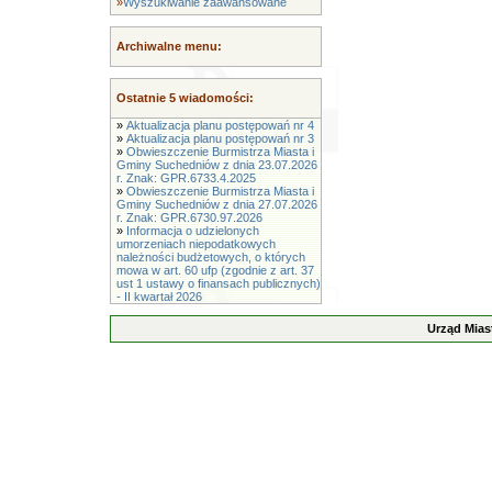
»
Wyszukiwanie zaawansowane
Archiwalne menu:
Ostatnie 5 wiadomości:
»
Aktualizacja planu postępowań nr 4
»
Aktualizacja planu postępowań nr 3
»
Obwieszczenie Burmistrza Miasta i
Gminy Suchedniów z dnia 23.07.2026
r. Znak: GPR.6733.4.2025
»
Obwieszczenie Burmistrza Miasta i
Gminy Suchedniów z dnia 27.07.2026
r. Znak: GPR.6730.97.2026
»
Informacja o udzielonych
umorzeniach niepodatkowych
należności budżetowych, o których
mowa w art. 60 ufp (zgodnie z art. 37
ust 1 ustawy o finansach publicznych)
- II kwartał 2026
Urząd Mias