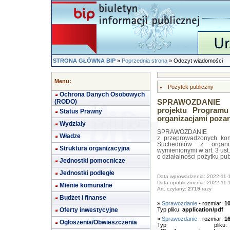
STRONA GŁÓWNA BIP
»
Poprzednia strona
» Odczyt wiadomości
Menu:
Pożytek publiczny
Ochrona Danych Osobowych
(RODO)
SPRAWOZDANIE z 
projektu Program
Status Prawny
organizacjami poza
Wydziały
SPRAWOZDANIE
Władze
z przeprowadzonych kon
Suchedniów z organi
Struktura organizacyjna
wymienionymi w art. 3 ust
o działalności pożytku pub
Jednostki pomocnicze
Jednostki podległe
Data wprowadzenia: 2022-11-
Data upublicznienia: 2022-11-
Mienie komunalne
Art. czytany:
2719
razy
Budżet i finanse
»
Sprawozdanie
- rozmiar:
1
Oferty inwestycyjne
Typ pliku:
application/pdf
»
Sprawozdanie
- rozmiar:
1
Ogłoszenia/Obwieszczenia
Typ pl