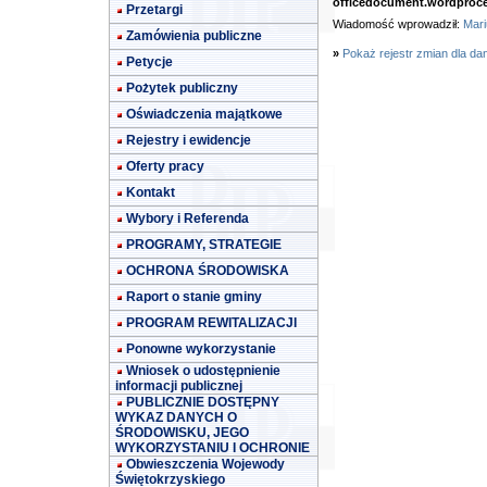
officedocument.wordproc
Przetargi
Wiadomość wprowadził:
Mari
Zamówienia publiczne
»
Pokaż rejestr zmian dla da
Petycje
Pożytek publiczny
Oświadczenia majątkowe
Rejestry i ewidencje
Oferty pracy
Kontakt
Wybory i Referenda
PROGRAMY, STRATEGIE
OCHRONA ŚRODOWISKA
Raport o stanie gminy
PROGRAM REWITALIZACJI
Ponowne wykorzystanie
Wniosek o udostępnienie
informacji publicznej
PUBLICZNIE DOSTĘPNY
WYKAZ DANYCH O
ŚRODOWISKU, JEGO
WYKORZYSTANIU I OCHRONIE
Obwieszczenia Wojewody
Świętokrzyskiego