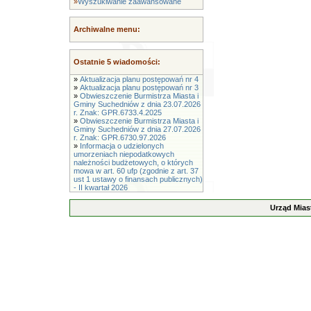
»
Wyszukiwanie zaawansowane
Archiwalne menu:
Ostatnie 5 wiadomości:
»
Aktualizacja planu postępowań nr 4
»
Aktualizacja planu postępowań nr 3
»
Obwieszczenie Burmistrza Miasta i
Gminy Suchedniów z dnia 23.07.2026
r. Znak: GPR.6733.4.2025
»
Obwieszczenie Burmistrza Miasta i
Gminy Suchedniów z dnia 27.07.2026
r. Znak: GPR.6730.97.2026
»
Informacja o udzielonych
umorzeniach niepodatkowych
należności budżetowych, o których
mowa w art. 60 ufp (zgodnie z art. 37
ust 1 ustawy o finansach publicznych)
- II kwartał 2026
Urząd Mias