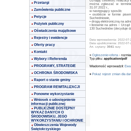
Uznając celowość realizacji 
Przetargi
można zgłaszać w terminie
31.07.2022 r.,
Zamówienia publiczne
w następujący sposób:
• osobiście w formie pis
Petycje
Suchedniowie,
• drogą elektroniczną na adr
Pożytek publiczny
• listownie na adres – Urząd
130 Suchedniów (decyduje da
Oświadczenia majątkowe
Rejestry i ewidencje
Data wprowadzenia: 2022-07-
Data upublicznienia: 2022-07-
Oferty pracy
Art. czytany:
3041
razy
Kontakt
»
Ogłoszenie+oferta
- rozmia
Wybory i Referenda
Typ pliku:
application/pdf
PROGRAMY, STRATEGIE
Wiadomość wprowadził:
Ewa
OCHRONA ŚRODOWISKA
»
Pokaż rejestr zmian dla da
Raport o stanie gminy
PROGRAM REWITALIZACJI
Ponowne wykorzystanie
Wniosek o udostępnienie
informacji publicznej
PUBLICZNIE DOSTĘPNY
WYKAZ DANYCH O
ŚRODOWISKU, JEGO
WYKORZYSTANIU I OCHRONIE
Obwieszczenia Wojewody
Świętokrzyskiego