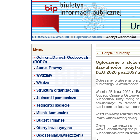
STRONA GŁÓWNA BIP
»
Poprzednia strona
» Odczyt wiadomości
Menu:
Pożytek publiczny
Ochrona Danych Osobowych
(RODO)
Ogłoszenie o złożen
działalności pożytk
Status Prawny
Dz.U.2020 poz.1057 ze
Wydziały
Ogłoszenie o złożeniu ofert
Władze
publicznego i o wolontariacie
Struktura organizacyjna
W dniu 25 lipca 2022 r. Pa
Alojzego Orione w Ostojowie
Jednostki pomocnicze
Suchedniów, złożył ofertę na
pokoleniowy”, w ramach z
Jednostki podległe
patologiom społecznym, ochr
Mienie komunalne
koszt całkowity realizacji zad
kwota wnioskowanej dotacji –
Budżet i finanse
Ofertę zamieszcza s
Oferty inwestycyjne
www.suchedniow.bip.doc.pl,
Suchedniowie oraz na stroni
Ogłoszenia/Obwieszczenia