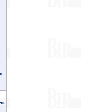
I
NIE