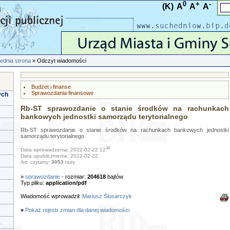
0
+
-
(K)
A
A
A
ednia strona
» Odczyt wiadomości
Budżet i finanse
Sprawozdania finansowe
ych
Rb-ST sprawozdanie o stanie środków na rachunkach
bankowych jednostki samorządu terytorialnego
Rb-ST sprawozdanie o stanie środków na rachunkach bankowych jednostki
samorządu terytorialnego
38
Data wprowadzenia: 2022-02-22 12
Data upublicznienia: 2022-02-22
Art. czytany:
3053
razy
»
sprawozdanie
- rozmiar:
204618
bajtów
Typ pliku:
application/pdf
Wiadomość wprowadził:
Mariusz Ślusarczyk
»
Pokaż rejestr zmian dla danej wiadomości
a