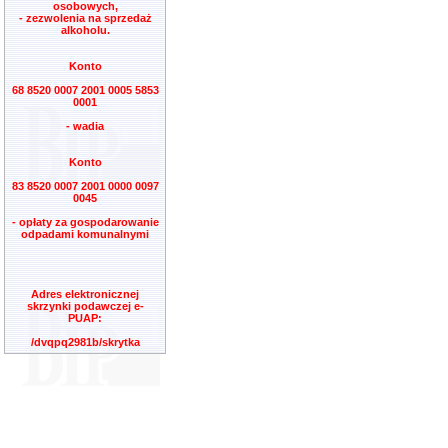
osobowych,
- zezwolenia na sprzedaż
alkoholu.
Konto
68 8520 0007 2001 0005 5853
0001
- wadia
Konto
83 8520 0007 2001 0000 0097
0045
- opłaty za gospodarowanie
odpadami komunalnymi
Adres elektronicznej
skrzynki podawczej e-
PUAP:
/dvqpq2981b/skrytka