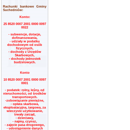
Rachunki bankowe Gminy
Suchedniów:
Konto:
25 8520 0007 2001 0000 0097
0022
- subwencje, dotacje,
dofinansowania,
- udziały w podatku
dochodowym od osób
fizycznych,
- dochody z Urzędów
Skarbowych,
- dochody jednostek
budżetowych.
Konto
10 8520 0007 2001 0000 0097
0001
- podatek: rolny, leśny, od
nieruchomości, od środków
transportowych.
-zobowiązanie pieniężne,
- opłata skarbowa,
eksploatacyjna, targowa, za
wieczyste użytkowanie,
trwały zarząd,
- dzierżawy,
- najmy, czynsz,
- zajęcie pasa drogowego,
- udostępnienie danych