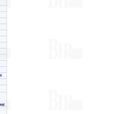
I
NIE