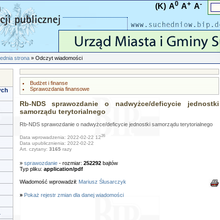
0
+
-
(K)
A
A
A
ednia strona
» Odczyt wiadomości
Budżet i finanse
Sprawozdania finansowe
ych
Rb-NDS sprawozdanie o nadwyżce/deficycie jednostki
samorządu terytorialnego
Rb-NDS sprawozdanie o nadwyżce/deficycie jednostki samorządu terytorialnego
26
Data wprowadzenia: 2022-02-22 12
Data upublicznienia: 2022-02-22
Art. czytany:
3165
razy
»
sprawozdanie
- rozmiar:
252292
bajtów
Typ pliku:
application/pdf
Wiadomość wprowadził:
Mariusz Ślusarczyk
»
Pokaż rejestr zmian dla danej wiadomości
a