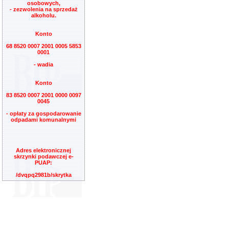
osobowych,
- zezwolenia na sprzedaż
alkoholu.
Konto
68 8520 0007 2001 0005 5853
0001
- wadia
Konto
83 8520 0007 2001 0000 0097
0045
- opłaty za gospodarowanie
odpadami komunalnymi
Adres elektronicznej
skrzynki podawczej e-
PUAP:
/dvqpq2981b/skrytka