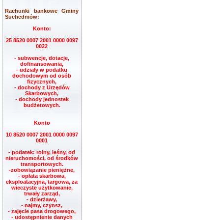
Rachunki bankowe Gminy
Suchedniów:
Konto:
25 8520 0007 2001 0000 0097
0022
- subwencje, dotacje,
dofinansowania,
- udziały w podatku
dochodowym od osób
fizycznych,
- dochody z Urzędów
Skarbowych,
- dochody jednostek
budżetowych.
Konto
10 8520 0007 2001 0000 0097
0001
- podatek: rolny, leśny, od
nieruchomości, od środków
transportowych.
-zobowiązanie pieniężne,
- opłata skarbowa,
eksploatacyjna, targowa, za
wieczyste użytkowanie,
trwały zarząd,
- dzierżawy,
- najmy, czynsz,
- zajęcie pasa drogowego,
- udostępnienie danych