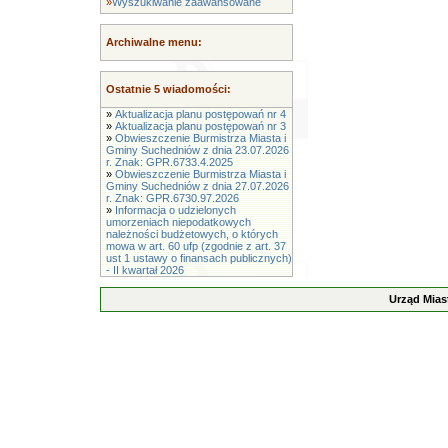
»
Wyszukiwanie zaawansowane
Archiwalne menu:
Ostatnie 5 wiadomości:
»
Aktualizacja planu postępowań nr 4
»
Aktualizacja planu postępowań nr 3
»
Obwieszczenie Burmistrza Miasta i
Gminy Suchedniów z dnia 23.07.2026
r. Znak: GPR.6733.4.2025
»
Obwieszczenie Burmistrza Miasta i
Gminy Suchedniów z dnia 27.07.2026
r. Znak: GPR.6730.97.2026
»
Informacja o udzielonych
umorzeniach niepodatkowych
należności budżetowych, o których
mowa w art. 60 ufp (zgodnie z art. 37
ust 1 ustawy o finansach publicznych)
- II kwartał 2026
Urząd Mias