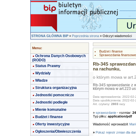
STRONA GŁÓWNA BIP
»
Poprzednia strona
» Odczyt wiadomości
Menu:
Budżet i finanse
Sprawozdania finansowe
Ochrona Danych Osobowych
(RODO)
Rb-34S sprawozdan
Status Prawny
na rachunku,
Wydziały
o którym mowa w art.2
Władze
Rb-34S sprawozdanie z w
Struktura organizacyjna
którym mowa w art.223 ust
Jednostki pomocnicze
Data wprowadzenia: 2022-02-
Data upublicznienia: 2022-02-
Jednostki podległe
Art. czytany:
2803
razy
Mienie komunalne
»
sprawozdanie
- rozmiar:
24
Typ pliku:
application/pdf
Budżet i finanse
Oferty inwestycyjne
Wiadomość wprowadził:
Mari
Ogłoszenia/Obwieszczenia
»
Pokaż rejestr zmian dla da