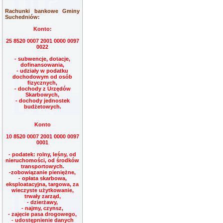
Rachunki bankowe Gminy
Suchedniów:
Konto:
25 8520 0007 2001 0000 0097
0022
- subwencje, dotacje,
dofinansowania,
- udziały w podatku
dochodowym od osób
fizycznych,
- dochody z Urzędów
Skarbowych,
- dochody jednostek
budżetowych.
Konto
10 8520 0007 2001 0000 0097
0001
- podatek: rolny, leśny, od
nieruchomości, od środków
transportowych.
-zobowiązanie pieniężne,
- opłata skarbowa,
eksploatacyjna, targowa, za
wieczyste użytkowanie,
trwały zarząd,
- dzierżawy,
- najmy, czynsz,
- zajęcie pasa drogowego,
- udostępnienie danych