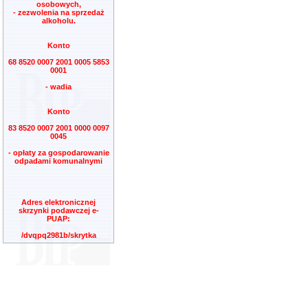
osobowych,
- zezwolenia na sprzedaż
alkoholu.
Konto
68 8520 0007 2001 0005 5853
0001
- wadia
Konto
83 8520 0007 2001 0000 0097
0045
- opłaty za gospodarowanie
odpadami komunalnymi
Adres elektronicznej
skrzynki podawczej e-
PUAP:
/dvqpq2981b/skrytka