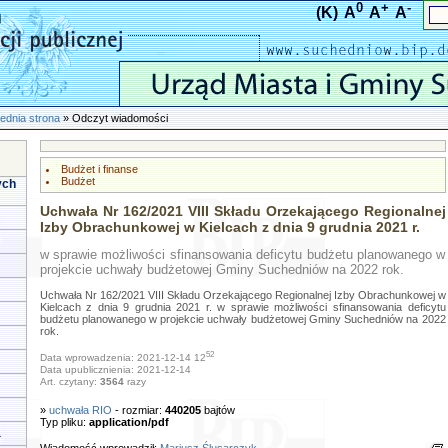
0
+
-
(K)
A
A
A
ednia strona
» Odczyt wiadomości
Budżet i finanse
Budżet
ych
Uchwała Nr 162/2021 VIII Składu Orzekającego Regionalnej
Izby Obrachunkowej w Kielcach z dnia 9 grudnia 2021 r.
w sprawie możliwości sfinansowania deficytu budżetu planowanego w
projekcie uchwały budżetowej Gminy Suchedniów na 2022 rok.
Uchwała Nr 162/2021 VIII Składu Orzekającego Regionalnej Izby Obrachunkowej w
Kielcach z dnia 9 grudnia 2021 r. w sprawie możliwości sfinansowania deficytu
budżetu planowanego w projekcie uchwały budżetowej Gminy Suchedniów na 2022
rok.
52
Data wprowadzenia: 2021-12-14 12
Data upublicznienia: 2021-12-14
Art. czytany:
3564
razy
»
uchwała RIO
- rozmiar:
440205
bajtów
Typ pliku:
application/pdf
a