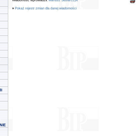
Wiadomość wprowadził:
Mariusz Ślusarczyk
»
Pokaż rejestr zmian dla danej wiadomości
I
NIE