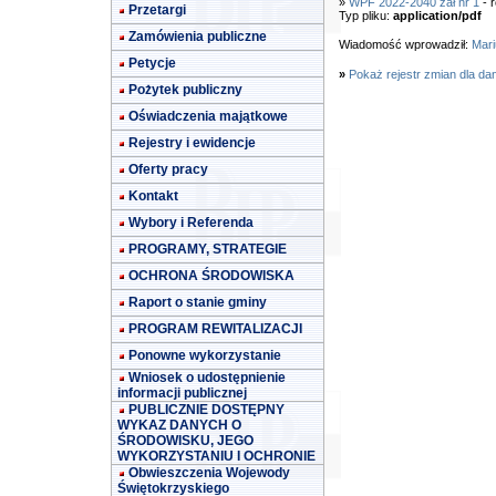
»
WPF 2022-2040 zał nr 1
- 
Przetargi
Typ pliku:
application/pdf
Zamówienia publiczne
Wiadomość wprowadził:
Mari
Petycje
»
Pokaż rejestr zmian dla da
Pożytek publiczny
Oświadczenia majątkowe
Rejestry i ewidencje
Oferty pracy
Kontakt
Wybory i Referenda
PROGRAMY, STRATEGIE
OCHRONA ŚRODOWISKA
Raport o stanie gminy
PROGRAM REWITALIZACJI
Ponowne wykorzystanie
Wniosek o udostępnienie
informacji publicznej
PUBLICZNIE DOSTĘPNY
WYKAZ DANYCH O
ŚRODOWISKU, JEGO
WYKORZYSTANIU I OCHRONIE
Obwieszczenia Wojewody
Świętokrzyskiego