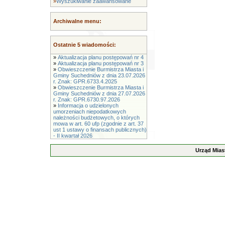
»
Wyszukiwanie zaawansowane
Archiwalne menu:
Ostatnie 5 wiadomości:
»
Aktualizacja planu postępowań nr 4
»
Aktualizacja planu postępowań nr 3
»
Obwieszczenie Burmistrza Miasta i
Gminy Suchedniów z dnia 23.07.2026
r. Znak: GPR.6733.4.2025
»
Obwieszczenie Burmistrza Miasta i
Gminy Suchedniów z dnia 27.07.2026
r. Znak: GPR.6730.97.2026
»
Informacja o udzielonych
umorzeniach niepodatkowych
należności budżetowych, o których
mowa w art. 60 ufp (zgodnie z art. 37
ust 1 ustawy o finansach publicznych)
- II kwartał 2026
Urząd Mias