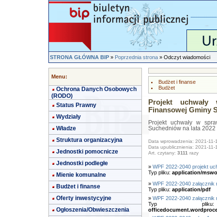
STRONA GŁÓWNA BIP
»
Poprzednia strona
» Odczyt wiadomości
Menu:
Budżet i finanse
Budżet
Ochrona Danych Osobowych
(RODO)
Projekt uchwały 
Status Prawny
Finansowej Gminy Su
Wydziały
Projekt uchwały w spra
Władze
Suchedniów na lata 2022 
Struktura organizacyjna
Data wprowadzenia: 2021-11-
Data upublicznienia: 2021-11-
Jednostki pomocnicze
Art. czytany:
3111
razy
Jednostki podległe
»
WPF 2022-2040 projekt uc
Typ pliku:
application/mswo
Mienie komunalne
»
WPF 2022-2040 załącznik 
Budżet i finanse
Typ pliku:
application/pdf
Oferty inwestycyjne
»
WPF 2022-2040 załącznik 
Typ pl
Ogłoszenia/Obwieszczenia
officedocument.wordproc