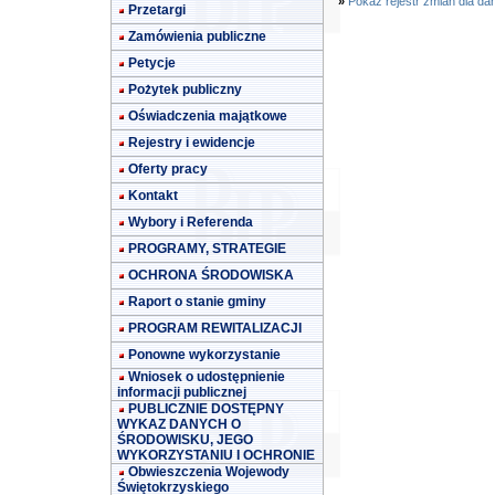
»
Pokaż rejestr zmian dla da
Przetargi
Zamówienia publiczne
Petycje
Pożytek publiczny
Oświadczenia majątkowe
Rejestry i ewidencje
Oferty pracy
Kontakt
Wybory i Referenda
PROGRAMY, STRATEGIE
OCHRONA ŚRODOWISKA
Raport o stanie gminy
PROGRAM REWITALIZACJI
Ponowne wykorzystanie
Wniosek o udostępnienie
informacji publicznej
PUBLICZNIE DOSTĘPNY
WYKAZ DANYCH O
ŚRODOWISKU, JEGO
WYKORZYSTANIU I OCHRONIE
Obwieszczenia Wojewody
Świętokrzyskiego