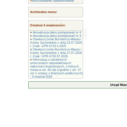
»
Wyszukiwanie zaawansowane
Archiwalne menu:
Ostatnie 5 wiadomości:
»
Aktualizacja planu postępowań nr 4
»
Aktualizacja planu postępowań nr 3
»
Obwieszczenie Burmistrza Miasta i
Gminy Suchedniów z dnia 23.07.2026
r. Znak: GPR.6733.4.2025
»
Obwieszczenie Burmistrza Miasta i
Gminy Suchedniów z dnia 27.07.2026
r. Znak: GPR.6730.97.2026
»
Informacja o udzielonych
umorzeniach niepodatkowych
należności budżetowych, o których
mowa w art. 60 ufp (zgodnie z art. 37
ust 1 ustawy o finansach publicznych)
- II kwartał 2026
Urząd Mias