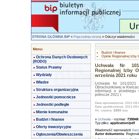
STRONA GŁÓWNA BIP
»
Poprzednia strona
» Odczyt wiadomości
Menu:
Budżet i finanse
Opinie Regionalnej Izby
Ochrona Danych Osobowych
(RODO)
Uchwała Nr 101/
Status Prawny
Regionalnej Izby 
Wydziały
września 2021 roku
Władze
Uchwała Nr 101/2021 V
Obrachunkowej w Kielcach
Struktura organizacyjna
informacji o przebieg
półrocze 2021 r.
Jednostki pomocnicze
Data wprowadzenia: 2021-09-
Jednostki podległe
Data upublicznienia: 2021-09-
Art. czytany:
3253
razy
Mienie komunalne
Budżet i finanse
»
Uchwała
- rozmiar:
739948
Typ pliku:
application/pdf
Oferty inwestycyjne
Wiadomość wprowadził:
Karo
Autor dokumentu
: Regiona
Ogłoszenia/Obwieszczenia