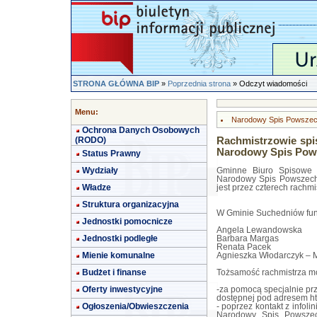
STRONA GŁÓWNA BIP
»
Poprzednia strona
» Odczyt wiadomości
Menu:
Narodowy Spis Powszech
Ochrona Danych Osobowych
(RODO)
Rachmistrzowie spi
Narodowy Spis Pows
Status Prawny
Wydziały
Gminne Biuro Spisowe 
Narodowy Spis Powszech
Władze
jest przez czterech rachm
Struktura organizacyjna
W Gminie Suchedniów funk
Jednostki pomocnicze
Angela Lewandowska
Jednostki podległe
Barbara Margas
Renata Pacek
Mienie komunalne
Agnieszka Włodarczyk – 
Budżet i finanse
Tożsamość rachmistrza m
Oferty inwestycyjne
-za pomocą specjalnie pr
dostępnej pod adresem http
Ogłoszenia/Obwieszczenia
- poprzez kontakt z infol
Narodowy Spis Powszec