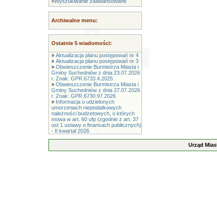
»
Wyszukiwanie zaawansowane
Archiwalne menu:
Ostatnie 5 wiadomości:
»
Aktualizacja planu postępowań nr 4
»
Aktualizacja planu postępowań nr 3
»
Obwieszczenie Burmistrza Miasta i
Gminy Suchedniów z dnia 23.07.2026
r. Znak: GPR.6733.4.2025
»
Obwieszczenie Burmistrza Miasta i
Gminy Suchedniów z dnia 27.07.2026
r. Znak: GPR.6730.97.2026
»
Informacja o udzielonych
umorzeniach niepodatkowych
należności budżetowych, o których
mowa w art. 60 ufp (zgodnie z art. 37
ust 1 ustawy o finansach publicznych)
- II kwartał 2026
Urząd Mias