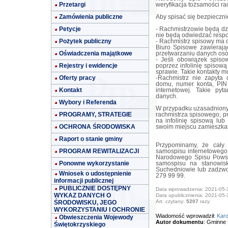
Przetargi
weryfikacja tożsamości ra
Zamówienia publiczne
Aby spisać się bezpieczni
Petycje
- Rachmistrzowie będą dz
nie będą odwiedzać resp
Pożytek publiczny
- Rachmistrz spisowy ma o
Biuro Spisowe zawierając
Oświadczenia majątkowe
przetwarzaniu danych os
- Jeśli obowiązek spisow
Rejestry i ewidencje
poprzez infolinię spisow
sprawie. Takie kontakty 
Oferty pracy
-Rachmistrz nie zapyta 
domu, numer konta, PIN
Kontakt
internetowej. Takie p
danych.
Wybory i Referenda
W przypadku uzasadnionyc
PROGRAMY, STRATEGIE
rachmistrza spisowego, pr
na infolinię spisową l
OCHRONA ŚRODOWISKA
swoim miejscu zamieszka
Raport o stanie gminy
Przypominamy, że cały
PROGRAM REWITALIZACJI
samospisu internetowego 
Narodowego Spisu Powsz
Ponowne wykorzystanie
samospisu na stanowis
Suchedniowie lub zadzwon
Wniosek o udostępnienie
279 99 99.
informacji publicznej
PUBLICZNIE DOSTĘPNY
Data wprowadzenia: 2021-05-
WYKAZ DANYCH O
Data upublicznienia: 2021-05-
Art. czytany:
5207
razy
ŚRODOWISKU, JEGO
WYKORZYSTANIU I OCHRONIE
Wiadomość wprowadził:
Karo
Obwieszczenia Wojewody
Autor dokumentu
: Gminne 
Świętokrzyskiego