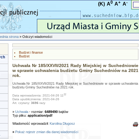
0
+
-
(K)
A
A
A
ednia strona
» Odczyt wiadomości
Budżet i finanse
Budżet
ych
Uchwała Nr 185/XXVII/2021 Rady Miejskiej w Suchedniowie
w sprawie uchwalenia budżetu Gminy Suchedniów na 2021
rok.
Uchwała Nr 185/XXVII/2021 Rady Miejskiej w Suchedniowie w sprawie uchwalenia
budżetu Gminy Suchedniów na 2021 rok.
22
Data wprowadzenia: 2021-04-26 11
Data upublicznienia: 2021-04-26
Art. czytany:
3696
razy
»
Uchwała
- rozmiar:
6489490
bajtów
Typ pliku:
application/pdf
Wiadomość wprowadził:
Karolina Długosz
»
Pokaż rejestr zmian dla danej wiadomości
a