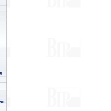
I
NIE