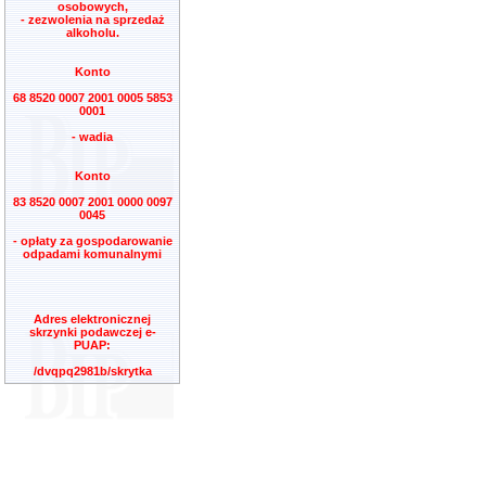
osobowych,
- zezwolenia na sprzedaż
alkoholu.
Konto
68 8520 0007 2001 0005 5853
0001
- wadia
Konto
83 8520 0007 2001 0000 0097
0045
- opłaty za gospodarowanie
odpadami komunalnymi
Adres elektronicznej
skrzynki podawczej e-
PUAP:
/dvqpq2981b/skrytka