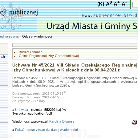
0
+
-
(K)
A
A
A
ednia strona
» Odczyt wiadomości
Budżet i finanse
Opinie Regionalnej Izby Obrachunkowej
ych
Uchwała Nr 45/2021 VIII Składu Orzekającego Regionalnej
Izby Obrachunkowej w Kielcach z dnia 08.04.2021 r.
Uchwała Nr 45/2021 VIII Składu Orzekającego Regionalnej Izby Obrachunkowej w
Kielcach z dnia 08.04.2021 r. w sprawie opinii o sprawozdaniach z wykonania
budżetu Gminy Suchedniów za 2020 r.
55
Data wprowadzenia: 2021-04-15 12
Data upublicznienia: 2021-04-15
Art. czytany:
3207
razy
»
Uchwała
- rozmiar:
552292
bajtów
Typ pliku:
application/pdf
Wiadomość wprowadził:
Karolina Długosz
»
Pokaż rejestr zmian dla danej wiadomości
a