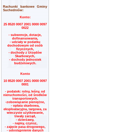
Rachunki bankowe Gminy
Suchedniów:
Konto:
25 8520 0007 2001 0000 0097
0022
- subwencje, dotacje,
dofinansowania,
- udziały w podatku
dochodowym od osób
fizycznych,
- dochody z Urzędów
Skarbowych,
- dochody jednostek
budżetowych.
Konto
10 8520 0007 2001 0000 0097
0001
- podatek: rolny, leśny, od
nieruchomości, od środków
transportowych.
-zobowiązanie pieniężne,
- opłata skarbowa,
eksploatacyjna, targowa, za
wieczyste użytkowanie,
trwały zarząd,
- dzierżawy,
- najmy, czynsz,
- zajęcie pasa drogowego,
- udostępnienie danych