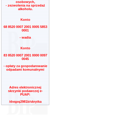
osobowych,
- zezwolenia na sprzedaż
alkoholu.
Konto
68 8520 0007 2001 0005 5853
0001
- wadia
Konto
83 8520 0007 2001 0000 0097
0045
- opłaty za gospodarowanie
odpadami komunalnymi
Adres elektronicznej
skrzynki podawczej e-
PUAP:
/dvqpq2981b/skrytka