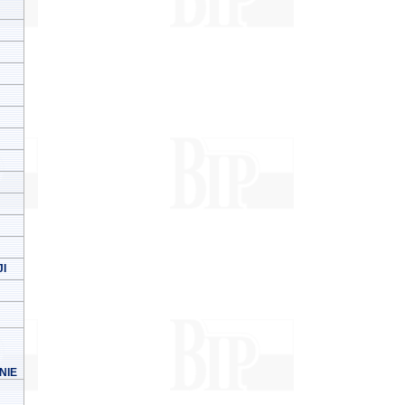
I
NIE