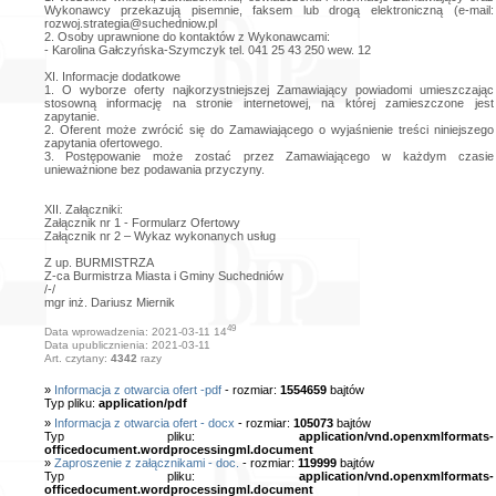
Wykonawcy przekazują pisemnie, faksem lub drogą elektroniczną (e-mail:
rozwoj.strategia@suchedniow.pl
2. Osoby uprawnione do kontaktów z Wykonawcami:
- Karolina Gałczyńska-Szymczyk tel. 041 25 43 250 wew. 12
XI. Informacje dodatkowe
1. O wyborze oferty najkorzystniejszej Zamawiający powiadomi umieszczając
stosowną informację na stronie internetowej, na której zamieszczone jest
zapytanie.
2. Oferent może zwrócić się do Zamawiającego o wyjaśnienie treści niniejszego
zapytania ofertowego.
3. Postępowanie może zostać przez Zamawiającego w każdym czasie
unieważnione bez podawania przyczyny.
XII. Załączniki:
Załącznik nr 1 - Formularz Ofertowy
Załącznik nr 2 – Wykaz wykonanych usług
Z up. BURMISTRZA
Z-ca Burmistrza Miasta i Gminy Suchedniów
/-/
mgr inż. Dariusz Miernik
49
Data wprowadzenia: 2021-03-11 14
Data upublicznienia: 2021-03-11
Art. czytany:
4342
razy
»
Informacja z otwarcia ofert -pdf
- rozmiar:
1554659
bajtów
Typ pliku:
application/pdf
»
Informacja z otwarcia ofert - docx
- rozmiar:
105073
bajtów
Typ pliku:
application/vnd.openxmlformats-
officedocument.wordprocessingml.document
»
Zaproszenie z załącznikami - doc.
- rozmiar:
119999
bajtów
Typ pliku:
application/vnd.openxmlformats-
officedocument.wordprocessingml.document