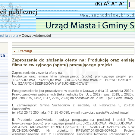
0
+
-
(K)
A
A
A
ednia strona
» Odczyt wiadomości
Przetargi
ych
Zaproszenie do złożenia oferty na: Produkcję oraz emisję
filmu telewizyjnego (spotu) promującego projekt
Zaproszenie do złożenia oferty na:
Produkcję oraz emisję filmu telewizyjnego (spotu) promującego projekt pn.:
„ROZBUDOWA, PRZEBUDOWA I ZAGOSPODAROWANIE TERENU SZKOŁY –
UL. SZARYCH SZEREGÓW 6 W SUCHEDNIOWIE”.
Postępowanie nie jest prowadzone w oparciu o Ustawę z dnia 11 września 2019 r.
Prawo zamówień publicznych (tekst jednolity Dz. U. z 2019 r. poz. 2019, z 2020 r.
poz. 288, 875, 1492, 1517, 2275, 2320) na podstawie art. 2 ust. 1 pkt 1 w/w ustawy.
I. Zamawiający: Gmina Suchedniów z siedzibą: ul. Fabryczna 5, 26-130
Suchedniów,
tel. (41) 25 43 250, faks (41) 25 43 090, e-mail:
rozwoj.strategia@suchedniow.pl
II. Przedmiot zamówienia - usługa polegająca na produkcji i emisji filmu
telewizyjnego (spotu) promującego projekt pn.: „ROZBUDOWA, PRZEBUDOWA I
ZAGOSPODAROWANIE TERENU SZKOŁY – UL. SZARYCH SZEREGÓW 6 W
a
SUCHEDNIOWIE”. Nr projektu: RPSW.07.04.00-26-0074/16. Projekt
współfinansowany jest z Europejskiego Funduszu Rozwoju Regionalnego w