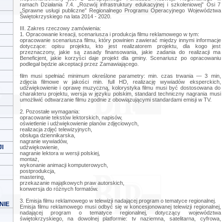
ramach Działania 7.4. „Rozwój infrastruktury edukacyjnej i szkoleniowej” Osi 7
„Sprawne usługi publiczne” Regionalnego Programu Operacyjnego Województwa
Świętokrzyskiego na lata 2014 - 2020.
III. Zakres rzeczowy zamówienia:
1. Opracowanie kreacji, scenariusza i produkcja filmu reklamowego w tym:
opracowanie scenariusza filmu, który powinien zawierać między innymi informacje
dotyczące: opisu projektu, kto jest realizatorem projektu, dla kogo jest
przeznaczony, jakie są zasady finansowania, jakie zadania do realizacji ma
Beneficjent, jakie korzyści daje projekt dla gminy. Scenariusz po opracowaniu
podlegał będzie akceptacji przez Zamawiającego.
film musi spełniać minimum określone parametry: min. czas trwania — 3 min,
zdjęcia filmowe w jakości min. full HD, realizację wywiadów eksperckich,
udźwiękowienie i oprawę muzyczną, kolorystyka filmu musi być dostosowana do
charakteru projektu, wersja w języku polskim, standard techniczny nagrania musi
umożliwić odtwarzanie filmu zgodnie z obowiązującymi standardami emisji w TV.
2. Pozostałe wymagania:
opracowanie tekstów lektorskich, napisów,
oświetlenie i udźwiękowienie planów zdjęciowych,
realizacja zdjęć telewizyjnych,
obsługa dziennikarska,
nagranie wywiadów,
I
udźwiękowienie,
nagranie lektora w wersji polskiej,
montaż,
wykonanie animacji komputerowych,
postprodukcja,
mastering,
przekazanie majątkowych praw autorskich,
konwersja do różnych formatów.
3. Emisja filmu reklamowego w telewizji nadającej program o tematyce regionalnej.
NIE
Emisja filmu reklamowego musi odbyć się w koncesjonowanej telewizji regionalnej,
nadającej program o tematyce regionalnej, dotyczący województwa
świętokrzyskiego, na dowolnej platformie: tv naziemna, satelitarna, cyfrowa,