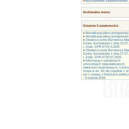
»
Wyszukiwanie zaawansowane
Archiwalne menu:
Ostatnie 5 wiadomości:
»
Aktualizacja planu postępowań 
»
Aktualizacja planu postępowań 
»
Obwieszczenie Burmistrza Mias
Gminy Suchedniów z dnia 23.07
r. Znak: GPR.6733.4.2025
»
Obwieszczenie Burmistrza Mias
Gminy Suchedniów z dnia 27.07
r. Znak: GPR.6730.97.2026
»
Informacja o udzielonych
umorzeniach niepodatkowych
należności budżetowych, o któr
mowa w art. 60 ufp (zgodnie z ar
ust 1 ustawy o finansach public
- II kwartał 2026