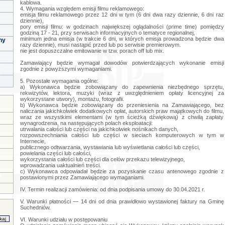
kablowa.
4. Wymagania względem emisji filmu reklamowego:
emisja filmu reklamowego przez 12 dni w tym (6 dni dwa razy dziennie, 6 dni raz
dziennie),
pory emisji filmu: w godzinach największej oglądalności (prime time) pomiędzy
godziną 17 - 21, przy serwisach informacyjnych o tematyce regionalnej,
minimum jedna emisja (w trakcie 6 dni, w których emisja prowadzona będzie dwa
ny
razy dziennie), musi nastąpić przed lub po serwisie premierowym.
nie jest dopuszczalne emitowanie w tzw. porach off lub mix.
Zamawiający będzie wymagał dowodów potwierdzających wykonanie emisji
zgodnie z powyższymi wymaganiami.
5. Pozostałe wymagania ogólne:
a) Wykonawca będzie zobowiązany do zapewnienia niezbędnego sprzętu,
rekwizytów, lektora, muzyki (wraz z uwzględnieniem opłaty licencyjnej za
wykorzystane utwory), montażu, fotografii.
b) Wykonawca będzie zobowiązany do przeniesienia na Zamawiającego, bez
naliczania jakichkolwiek dodatkowych opłat, autorskich praw majątkowych do filmu,
wraz ze wszystkimi elementami (w tym ścieżką dźwiękową) z chwilą zapłaty
wynagrodzenia, na następujących polach eksploatacji:
utrwalania całości lub części na jakichkolwiek nośnikach danych,
rozpowszechniania całości lub części w sieciach komputerowych w tym w
Internecie,
publicznego odtwarzania, wystawiania lub wyświetlania całości lub części,
powielania części lub całości,
wykorzystania całości lub części dla celów przekazu telewizyjnego,
wprowadzania uaktualnień treści.
c) Wykonawca odpowiadał będzie za pozyskanie czasu antenowego zgodnie z
postawionymi przez Zamawiającego wymaganiami.
IV. Termin realizacji zamówienia: od dnia podpisania umowy do 30.04.2021 r.
V. Warunki płatności — 14 dni od dnia prawidłowo wystawionej faktury na Gminę
Suchedniów.
VI. Warunki udziału w postępowaniu