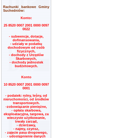
Rachunki bankowe Gminy
Suchedniów:
Konto:
25 8520 0007 2001 0000 0097
0022
- subwencje, dotacje,
dofinansowania,
- udziały w podatku
dochodowym od osób
fizycznych,
- dochody z Urzędów
Skarbowych,
- dochody jednostek
budżetowych.
Konto
10 8520 0007 2001 0000 0097
0001
- podatek: rolny, leśny, od
nieruchomości, od środków
transportowych.
-zobowiązanie pieniężne,
- opłata skarbowa,
eksploatacyjna, targowa, za
wieczyste użytkowanie,
trwały zarząd,
- dzierżawy,
- najmy, czynsz,
- zajęcie pasa drogowego,
- udostępnienie danych