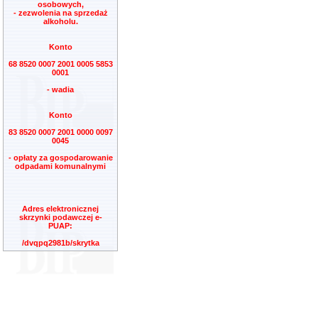
osobowych,
- zezwolenia na sprzedaż
alkoholu.
Konto
68 8520 0007 2001 0005 5853
0001
- wadia
Konto
83 8520 0007 2001 0000 0097
0045
- opłaty za gospodarowanie
odpadami komunalnymi
Adres elektronicznej
skrzynki podawczej e-
PUAP:
/dvqpq2981b/skrytka