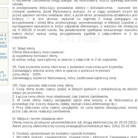
O udzielenie zamówienia mogą ubiegać się Wykonawcy, którzy spełniają warunek
udziału
w postępowaniu dotyczący posiadania wiedzy i doświadczenia - warunek ten
zostanie spełniony, jeżeli Wykonawca wykaże, że w ciągu ostatnich trzech lat
przed upływem terminu składania ofert, a jeżeli okres prowadzenia działalności jest
krótszy — w tym okresie, wykonał co najmniej 2 usługi polegające na
przygotowaniu i emisji filmu promocyjnego, wyemitowanego w telewizji (zgodnie z
wymaganiami wpisanymi w treści zapytania ofertowego), o wartości nie mniejszej
niż 9 000,00 zł brutto każda. Na potwierdzenie spełniania wskazanego warunku
należy złożyć wykaz usług, przygotowany zgodnie z załącznikiem nr 2 do
nr 4
zapytania.
nr 3
ta i
.2026
VI. Skład oferty
Oferta Wykonawcy musi zawierać:
ta i
a) wypełniony formularz oferty,
.2026
b) wykaz usług, sporządzony w oparciu o załącznik nr 2 do zapytania.
VII. Opis kryteriów oceny ofert wraz z podaniem znaczenia tych kryteriów
Zamawiający dokona oceny ofert w oparciu o poniższe kryterium:
ych
cena oferty - 100%
t. 37
Zamawiający wybierze Wykonawcę, który zaoferował najniższą cenę.
znych)
VIII. Opis sposobu obliczenia ceny oferty
1. Cenę oferty brutto należy podać w złotych polskich z dokładnością do dwóch
miejsc po przecinku.
2. Łączna cena oferty musi obejmować cały zakres zamówienia.
3. W cenie oferty należy uwzględnić także inne koszty, o ile Wykonawca je
przewiduje (np. koszty dojazdu, opłaty, wykup czasu antenowego itp.).
4. Przy obliczaniu ceny należy uwzględnić, że cena będzie obowiązywać strony
przez cały okres realizacji zamówienia.
IX. Miejsce i termin składania ofert
Ofertę można przekazać pisemnie/faksem lub drogą elektroniczną do 26.03.2021r.
Adres poczty elektronicznej
rozwoj.strategia@suchedniow.pl
faks: (041) 25 43 090
X. Osoba/y uprawniona/e do kontaktu i sposób kontaktu
1. Wszelkie wnioski, zawiadomienia, oświadczenia i informacje Zamawiający oraz