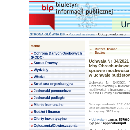
STRONA GŁÓWNA BIP
»
Poprzednia strona
» Odczyt wiadomości
Menu:
Budżet i finanse
Budżet
Ochrona Danych Osobowych
(RODO)
Uchwała Nr 34/2021 
Status Prawny
Izby Obrachunkowej 
Wydziały
sprawie możliwości
w uchwale budżetow
Władze
Uchwała Nr 34/2021 VI
Struktura organizacyjna
Obrachunkowej w Kielcach 
możliwości sfinansowani
Jednostki pomocnicze
Miasta i Gminy Suchednió
Jednostki podległe
Mienie komunalne
Data wprowadzenia: 2021-02-
Data upublicznienia: 2021-02-
Budżet i finanse
Art. czytany:
3801
razy
Oferty inwestycyjne
»
Uchwała
- rozmiar:
597960
Typ pliku:
application/pdf
Ogłoszenia/Obwieszczenia