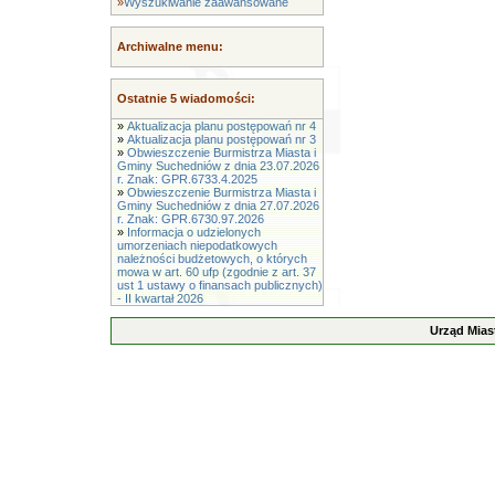
»
Wyszukiwanie zaawansowane
Archiwalne menu:
Ostatnie 5 wiadomości:
»
Aktualizacja planu postępowań nr 4
»
Aktualizacja planu postępowań nr 3
»
Obwieszczenie Burmistrza Miasta i
Gminy Suchedniów z dnia 23.07.2026
r. Znak: GPR.6733.4.2025
»
Obwieszczenie Burmistrza Miasta i
Gminy Suchedniów z dnia 27.07.2026
r. Znak: GPR.6730.97.2026
»
Informacja o udzielonych
umorzeniach niepodatkowych
należności budżetowych, o których
mowa w art. 60 ufp (zgodnie z art. 37
ust 1 ustawy o finansach publicznych)
- II kwartał 2026
Urząd Mias