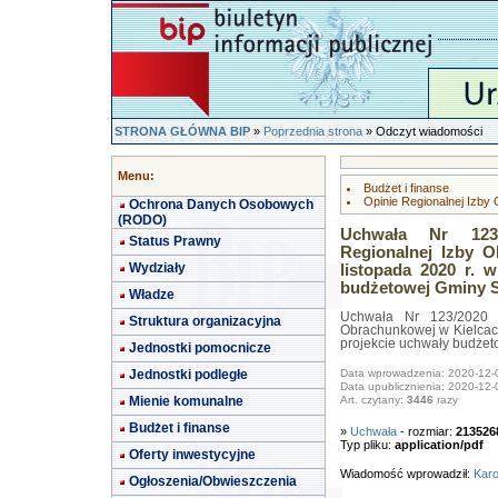
STRONA GŁÓWNA BIP
»
Poprzednia strona
» Odczyt wiadomości
Menu:
Budżet i finanse
Opinie Regionalnej Izby
Ochrona Danych Osobowych
(RODO)
Uchwała Nr 123/
Status Prawny
Regionalnej Izby 
Wydziały
listopada 2020 r. 
budżetowej Gminy S
Władze
Uchwała Nr 123/2020 V
Struktura organizacyjna
Obrachunkowej w Kielcach
projekcie uchwały budże
Jednostki pomocnicze
Jednostki podległe
Data wprowadzenia: 2020-12-
Data upublicznienia: 2020-12-
Mienie komunalne
Art. czytany:
3446
razy
Budżet i finanse
»
Uchwała
- rozmiar:
213526
Typ pliku:
application/pdf
Oferty inwestycyjne
Wiadomość wprowadził:
Karo
Ogłoszenia/Obwieszczenia