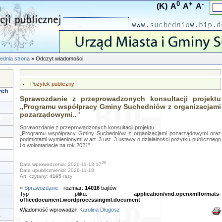
0
+
-
(K)
A
A
A
ednia strona
» Odczyt wiadomości
Pożytek publiczny
ych
Sprawozdanie z przeprowadzonych konsultacji projektu
„Programu współpracy Gminy Suchedniów z organizacjami
pozarządowymi.. '
Sprawozdanie z przeprowadzonych konsultacji projektu
„Programu współpracy Gminy Suchedniów z organizacjami pozarządowymi oraz
podmiotami wymienionymi w art. 3 ust. 3 ustawy o działalności pożytku publicznego
i o wolontariacie na rok 2021”
29
Data wprowadzenia: 2020-11-13 17
Data upublicznienia: 2020-11-13
Art. czytany:
4165
razy
»
Sprawozdanie
- rozmiar:
14016
bajtów
Typ pliku:
application/vnd.openxmlformats-
officedocument.wordprocessingml.document
Wiadomość wprowadził:
Karolina Długosz
a