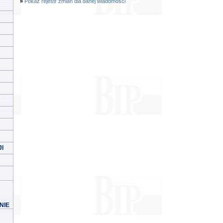
»
Pokaż rejestr zmian dla danej wiadomości
I
NIE