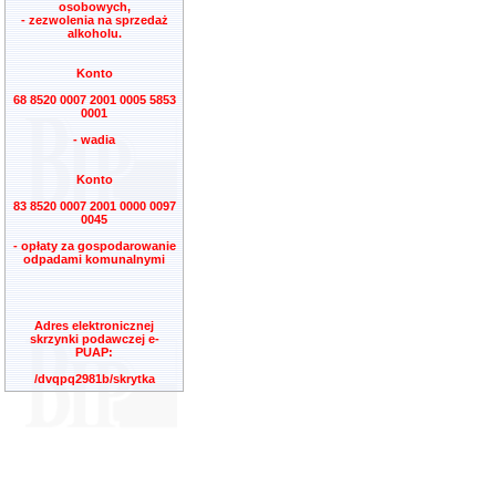
osobowych,
- zezwolenia na sprzedaż
alkoholu.
Konto
68 8520 0007 2001 0005 5853
0001
- wadia
Konto
83 8520 0007 2001 0000 0097
0045
- opłaty za gospodarowanie
odpadami komunalnymi
Adres elektronicznej
skrzynki podawczej e-
PUAP:
/dvqpq2981b/skrytka