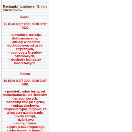
Rachunki bankowe Gminy
Suchedniów:
Konto:
25 8520 0007 2001 0000 0097
0022
- subwencje, dotacje,
dofinansowania,
- udziały w podatku
dochodowym od osób
fizycznych,
- dochody z Urzędów
Skarbowych,
- dochody jednostek
budżetowych.
Konto
10 8520 0007 2001 0000 0097
0001
- podatek: rolny, leśny, od
nieruchomości, od środków
transportowych.
-zobowiązanie pieniężne,
- opłata skarbowa,
eksploatacyjna, targowa, za
wieczyste użytkowanie,
trwały zarząd,
- dzierżawy,
- najmy, czynsz,
- zajęcie pasa drogowego,
- udostępnienie danych