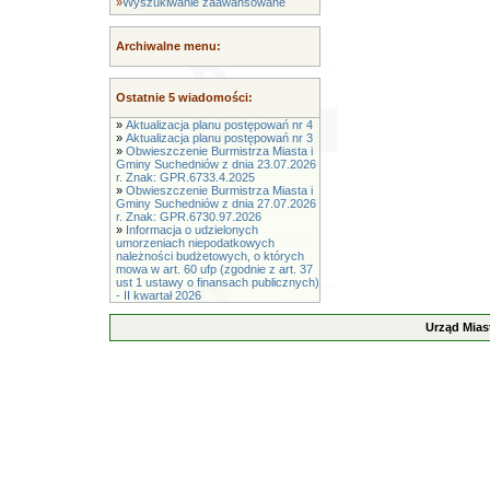
»
Wyszukiwanie zaawansowane
Archiwalne menu:
Ostatnie 5 wiadomości:
»
Aktualizacja planu postępowań nr 4
»
Aktualizacja planu postępowań nr 3
»
Obwieszczenie Burmistrza Miasta i
Gminy Suchedniów z dnia 23.07.2026
r. Znak: GPR.6733.4.2025
»
Obwieszczenie Burmistrza Miasta i
Gminy Suchedniów z dnia 27.07.2026
r. Znak: GPR.6730.97.2026
»
Informacja o udzielonych
umorzeniach niepodatkowych
należności budżetowych, o których
mowa w art. 60 ufp (zgodnie z art. 37
ust 1 ustawy o finansach publicznych)
- II kwartał 2026
Urząd Mias