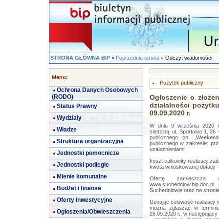
STRONA GŁÓWNA BIP
»
Poprzednia strona
» Odczyt wiadomości
Menu:
Pożytek publiczny
Ochrona Danych Osobowych
(RODO)
Ogłoszenie o złożen
działalności pożytku
Status Prawny
09.09.2020 r.
Wydziały
W dniu 9 września 2020 r.
Władze
siedzibą: ul. Sportowa 1, 26 
publicznego pn. „Weeken
Struktura organizacyjna
publicznego w zakresie: prz
uzależnieniami.
Jednostki pomocnicze
koszt całkowity realizacji zad
Jednostki podległe
kwota wnioskowanej dotacji -
Mienie komunalne
Ofertę zamieszcza s
www.suchedniow.bip.doc.pl,
Budżet i finanse
Suchedniowie oraz na stroni
Oferty inwestycyjne
Uznając celowość realizacji 
można zgłaszać w terminie
Ogłoszenia/Obwieszczenia
25.09.2020 r., w następujący