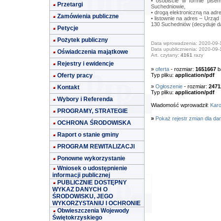
• osobiście w formie pis
Przetargi
Suchedniowie,
• drogą elektroniczną na adr
Zamówienia publiczne
• listownie na adres – Urząd
130 Suchedniów (decyduje da
Petycje
Pożytek publiczny
Data wprowadzenia: 2020-09-
Data upublicznienia: 2020-09-
Oświadczenia majątkowe
Art. czytany:
4161
razy
Rejestry i ewidencje
»
oferta
- rozmiar:
1651667
b
Oferty pracy
Typ pliku:
application/pdf
»
Ogłoszenie
- rozmiar:
2471
Kontakt
Typ pliku:
application/pdf
Wybory i Referenda
Wiadomość wprowadził:
Karo
PROGRAMY, STRATEGIE
»
Pokaż rejestr zmian dla da
OCHRONA ŚRODOWISKA
Raport o stanie gminy
PROGRAM REWITALIZACJI
Ponowne wykorzystanie
Wniosek o udostępnienie
informacji publicznej
PUBLICZNIE DOSTĘPNY
WYKAZ DANYCH O
ŚRODOWISKU, JEGO
WYKORZYSTANIU I OCHRONIE
Obwieszczenia Wojewody
Świętokrzyskiego