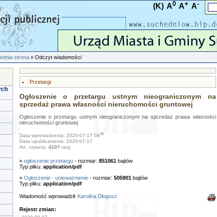
0
+
-
(K)
A
A
A
ednia strona
» Odczyt wiadomości
Przetargi
ych
Ogłoszenie o przetargu ustnym nieograniczonym na
sprzedaż prawa własności nieruchomości gruntowej
Ogłoszenie o przetargu ustnym nieograniczonym na sprzedaż prawa własności
nieruchomości gruntowej
36
Data wprowadzenia: 2020-07-17 08
Data upublicznienia: 2020-07-17
Art. czytany:
4107
razy
»
ogłoszenie przetargu
- rozmiar:
851061
bajtów
Typ pliku:
application/pdf
»
Ogłoszenie - unieważnienie
- rozmiar:
505901
bajtów
Typ pliku:
application/pdf
Wiadomość wprowadził:
Karolina Długosz
a
Rejestr zmian: