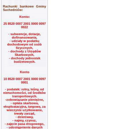
Rachunki bankowe Gminy
Suchedniów:
Konto:
25 8520 0007 2001 0000 0097
0022
- subwencje, dotacje,
dofinansowania,
- udziały w podatku
dochodowym od osób
fizycznych,
- dochody z Urzędów
Skarbowych,
- dochody jednostek
budżetowych.
Konto
10 8520 0007 2001 0000 0097
0001
- podatek: rolny, leśny, od
nieruchomości, od środków
transportowych.
-zobowiązanie pieniężne,
- opłata skarbowa,
eksploatacyjna, targowa, za
wieczyste użytkowanie,
trwały zarząd,
- dzierżawy,
- najmy, czynsz,
- zajęcie pasa drogowego,
- udostępnienie danych