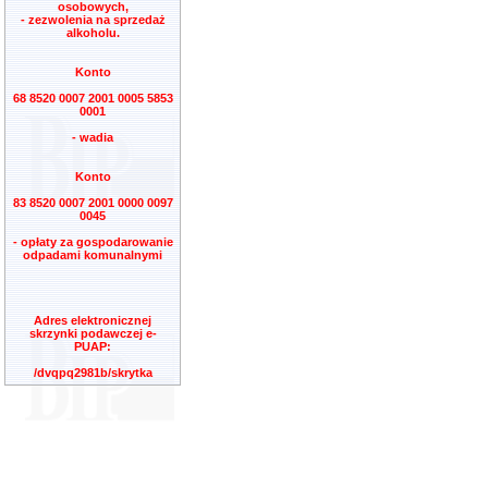
osobowych,
- zezwolenia na sprzedaż
alkoholu.
Konto
68 8520 0007 2001 0005 5853
0001
- wadia
Konto
83 8520 0007 2001 0000 0097
0045
- opłaty za gospodarowanie
odpadami komunalnymi
Adres elektronicznej
skrzynki podawczej e-
PUAP:
/dvqpq2981b/skrytka