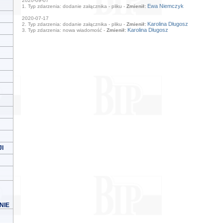
2020-09-07
Ewa Niemczyk
1. Typ zdarzenia: dodanie załącznika - pliku -
Zmienił:
2020-07-17
Karolina Długosz
2. Typ zdarzenia: dodanie załącznika - pliku -
Zmienił:
Karolina Długosz
3. Typ zdarzenia: nowa wiadomość -
Zmienił:
I
NIE